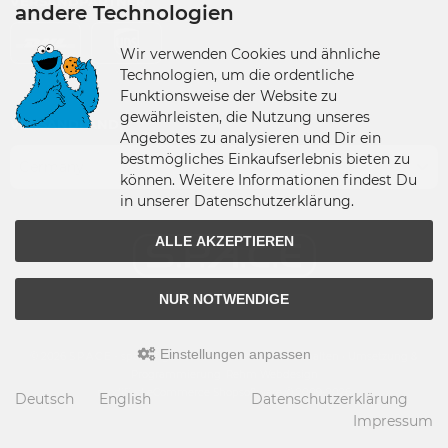
VERSANDPARTNER
andere Technologien
Wir verwenden Cookies und ähnliche
Technologien, um die ordentliche
Funktionsweise der Website zu
gewährleisten, die Nutzung unseres
VERSANDLAND
Angebotes zu analysieren und Dir ein
bestmögliches Einkaufserlebnis bieten zu
Germany
können. Weitere Informationen findest Du
in unserer Datenschutzerklärung.
ALLE AKZEPTIEREN
NUR NOTWENDIGE
Einstellungen anpassen
© 2026 S.P.A.C.E - space-figuren.de • Alle Rechte vorbehalten • Umsetzung &
Programmierung: Rehm Webdesign
modified eCommerce Shopsoftware © 2009-2026
Deutsch
English
Datenschutzerklärung
Impressum