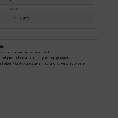
Keine
25.5 cm (10")
it:
 sich um einen Sammlerartikel!
eignet - nicht als Kinderspielzeug gedacht!
rnhalten - Erstickungsgefahr aufgrund verschluckbarer