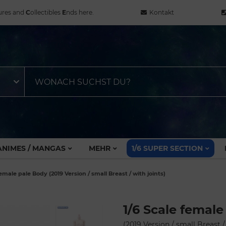
ures and
C
ollectibles
E
nds here.
Kontakt
ANIMES / MANGAS
MEHR
1/6 SUPER SECTION
female pale Body (2019 Version / small Breast / with joints)
1/6 Scale femal
(2019 Version / small Breast /