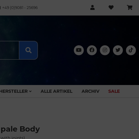
+49 (0)9081 - 25696
HERSTELLER
ALLE ARTIKEL
ARCHIV
SALE
e pale Body
 with joints)