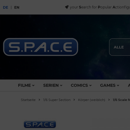
your
S
earch for
P
opular
A
ctionfig
DE
EN
ALLE
FILME
SERIEN
COMICS
GAMES
Startseite
1/6 Super Section
Körper (weiblich)
1/6 Scale 