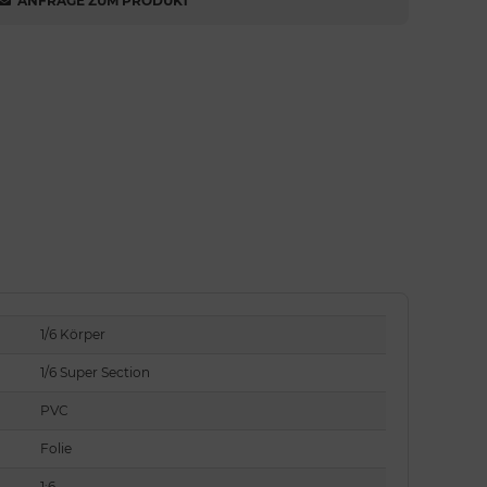
ANFRAGE ZUM PRODUKT
1/6 Körper
1/6 Super Section
PVC
Folie
1:6