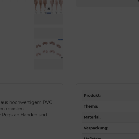
Produkt
:
gt aus hochwertigem PVC
Thema
:
den meisten
e Pegs an Händen und
Material
:
Verpackung
:
Maßstab
: