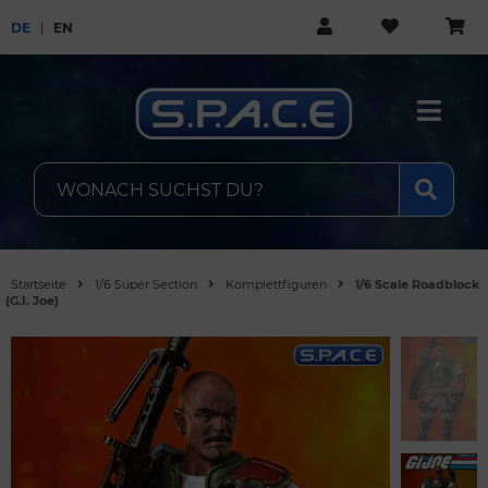
DE
EN
Startseite
1/6 Super Section
Komplettfiguren
1/6 Scale Roadblock
(G.I. Joe)