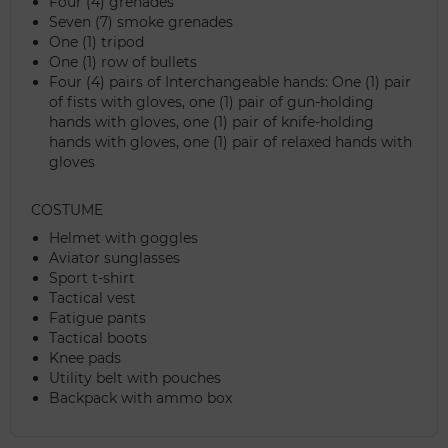
Four (4) grenades
Seven (7) smoke grenades
One (1) tripod
One (1) row of bullets
Four (4) pairs of Interchangeable hands: One (1) pair
of fists with gloves, one (1) pair of gun-holding
hands with gloves, one (1) pair of knife-holding
hands with gloves, one (1) pair of relaxed hands with
gloves
COSTUME
Helmet with goggles
Aviator sunglasses
Sport t-shirt
Tactical vest
Fatigue pants
Tactical boots
Knee pads
Utility belt with pouches
Backpack with ammo box