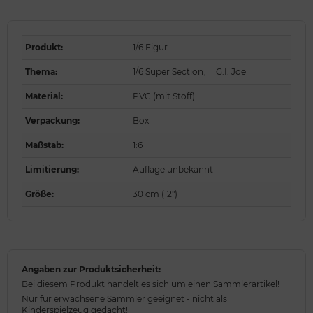
Produkt
:
1/6 Figur
Thema
:
1/6 Super Section
,
G.I. Joe
Material
:
PVC (mit Stoff)
Verpackung
:
Box
Maßstab
:
1:6
Limitierung
:
Auflage unbekannt
Größe
:
30 cm (12")
Angaben zur Produktsicherheit:
Bei diesem Produkt handelt es sich um einen Sammlerartikel!
Nur für erwachsene Sammler geeignet - nicht als
Kinderspielzeug gedacht!