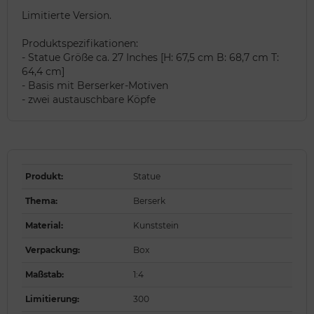
Limitierte Version.
Produktspezifikationen:
- Statue Größe ca. 27 Inches [H: 67,5 cm B: 68,7 cm T:
64,4 cm]
- Basis mit Berserker-Motiven
- zwei austauschbare Köpfe
Produkt
:
Statue
Thema
:
Berserk
Material
:
Kunststein
Verpackung
:
Box
Maßstab
:
1:4
Limitierung
:
300