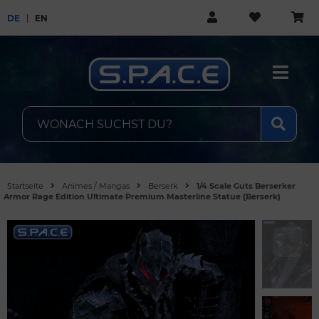
DE
EN
Startseite
Animes / Mangas
Berserk
1/4 Scale Guts Berserker
Armor Rage Edition Ultimate Premium Masterline Statue (Berserk)