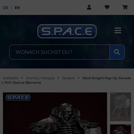
DE
EN
Startseite
Animes / Mangas
Berserk
Skull Knight Pop Up Parade
L PVC Statue (Berserk)