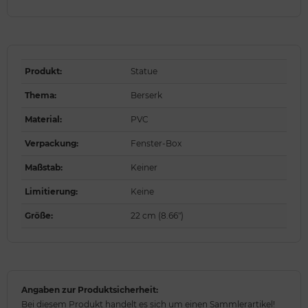
Produkt
:
Statue
Thema
:
Berserk
Material
:
PVC
Verpackung
:
Fenster-Box
Maßstab
:
Keiner
Limitierung
:
Keine
Größe
:
22 cm (8.66")
Angaben zur Produktsicherheit:
Bei diesem Produkt handelt es sich um einen Sammlerartikel!