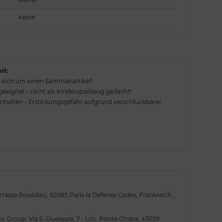
Keine
it:
 sich um einen Sammlerartikel!
eignet - nicht als Kinderspielzeug gedacht!
rnhalten - Erstickungsgefahr aufgrund verschluckbarer
rrasse Boieldieu, 92085 Paris la Défense Cedex, Frankreich ,
 Group, Via S. Giuseppe, 7 - Loc. Ponte Ghiara, 43039