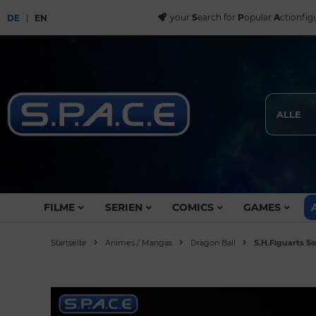
your
S
earch for
P
opular
A
ctionfig
DE
EN
ALLE
FILME
SERIEN
COMICS
GAMES
Startseite
Animes / Mangas
Dragon Ball
S.H.Figuarts So