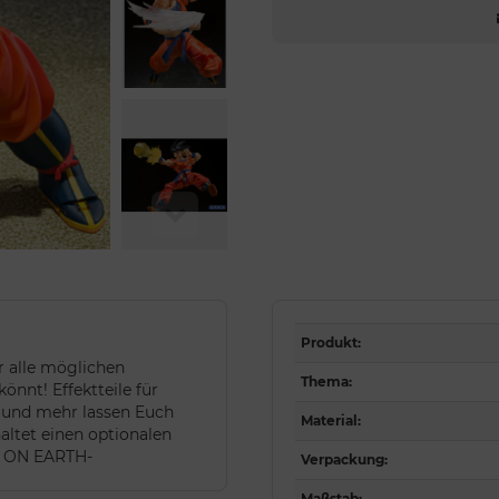
Produkt
:
hr alle möglichen
Thema
:
önnt! Effektteile für
e und mehr lassen Euch
Material
:
ltet einen optionalen
D ON EARTH-
Verpackung
:
Maßstab
: