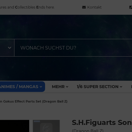
ures and
C
ollectibles
E
nds here.
Kontakt
ANIMES / MANGAS
MEHR
1/6 SUPER SECTION
n Gokus Effect Parts Set (Dragon Ball Z)
S.H.Figuarts Son
(Dragon Ball Z)