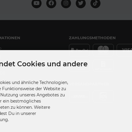
MATIONEN
ZAHLUNGSMETHODEN
p
g
ndet Cookies und andere
DS
kies und ähnliche Technologien,
VERSANDPARTNER
e Funktionsweise der Website zu
udios
e Nutzung unseres Angebotes zu
Einstellungen
ir ein bestmögliches
ieten zu können. Weitere
dest Du in unserer
ung.