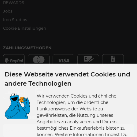
REWARDS
Jobs
Iron Studios
Cookie Einstellungen
ZAHLUNGSMETHODEN
Diese Webseite verwendet Cookies und
VERSANDPARTNER
andere Technologien
Wir verwenden Cookies und ähnliche
Technologien, um die ordentliche
Funktionsweise der Website zu
gewährleisten, die Nutzung unseres
VERSANDLAND
Angebotes zu analysieren und Dir ein
bestmögliches Einkaufserlebnis bieten zu
Germany
können. Weitere Informationen findest Du