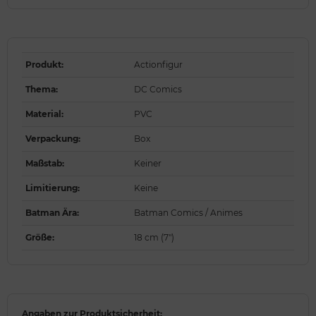
Produkt
:
Actionfigur
Thema
:
DC Comics
Material
:
PVC
Verpackung
:
Box
Maßstab
:
Keiner
Limitierung
:
Keine
Batman Ära
:
Batman Comics / Animes
Größe
:
18 cm (7")
Angaben zur Produktsicherheit: