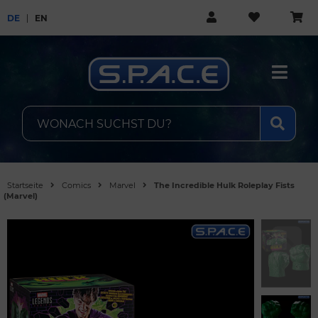
DE
EN
Startseite
Comics
Marvel
The Incredible Hulk Roleplay Fists
(Marvel)