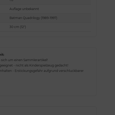
Auflage unbekannt
Batman Quadrilogy (1989-1997)
30 cm (12")
it:
 sich um einen Sammlerartikel!
eignet - nicht als Kinderspielzeug gedacht!
rnhalten - Erstickungsgefahr aufgrund verschluckbarer