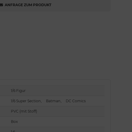
ANFRAGE ZUM PRODUKT
1/6 Figur
1/6 Super Section
,
Batman
,
DC Comics
PVC (mit Stoff)
Box
1:6