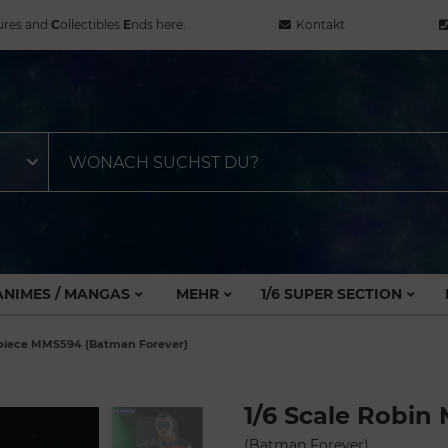
ures and
C
ollectibles
E
nds here.
Kontakt
ANIMES / MANGAS
MEHR
1/6 SUPER SECTION
rpiece MMS594 (Batman Forever)
1/6 Scale Robi
(Batman Forever)