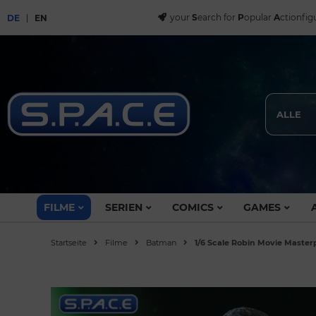
your
S
earch for
P
opular
A
ctionfig
DE
EN
ALLE
FILME
SERIEN
COMICS
GAMES
Startseite
Filme
Batman
1/6 Scale Robin Movie Maste