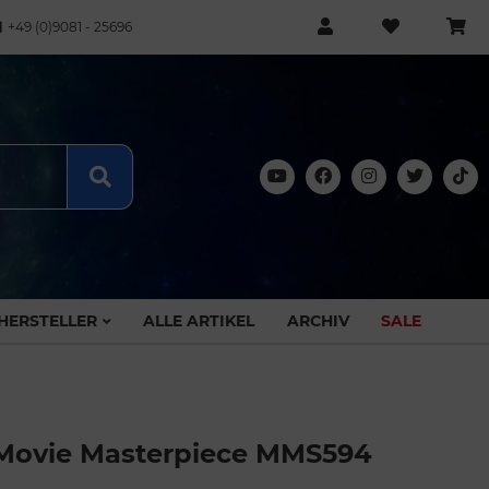
+49 (0)9081 - 25696
HERSTELLER
ALLE ARTIKEL
ARCHIV
SALE
n Movie Masterpiece MMS594