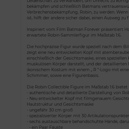
Leidenschaft zu verwandeln, um Unrecht zu korrigi
bekämpfen und schließlich Batmans vertrauenswür
Verbrechensbekämpfung, Robin, zu werden. Wenn e
ist, hilft der andere sicher dabei, einen Ausweg zu 
Inspiriert vom Film Batman Forever präsentiert H
erwartete Robin-Sammlerfigur im Maßstab 1:6.
Die hochpräzise Figur wurde speziell nach dem Bil
zeigt eine neu entwickelten Kopf mit atemberaube
einschließlich der Gesichtsmaske, eines speziellen 
muskulösen Körper darstellt, und der detaillierte
ikonischem Kostüm mit einem „ R ”-Logo mit eine
Schimmer, sowie eine Figurenbasis.
Die Robin Collectible Figure im Maßstab 1:6 biete
- authentische und detaillierte Darstellung von R
- Neu entwickelter Kopf mit filmgenauem Gesichtsa
Hautstruktur und Gesichtsmaske
- ungefähr 30 cm groß
- spezialisierter Körper mit 30 Artikulationspunkte
- sechs austauschbare behandschuhte Hände, daru
- ein Paar Fäuste