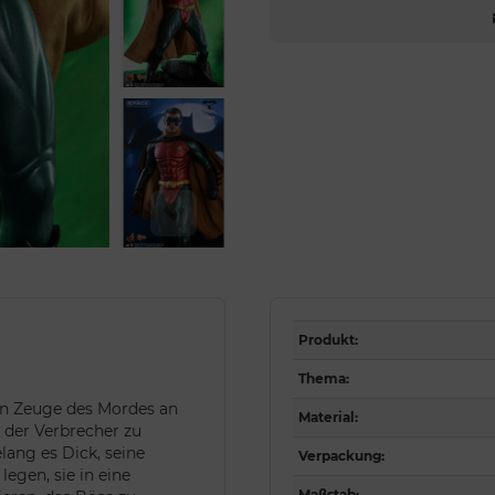
Produkt
:
Thema
:
n Zeuge des Mordes an
Material
:
g der Verbrecher zu
ang es Dick, seine
Verpackung
:
legen, sie in eine
Maßstab
: