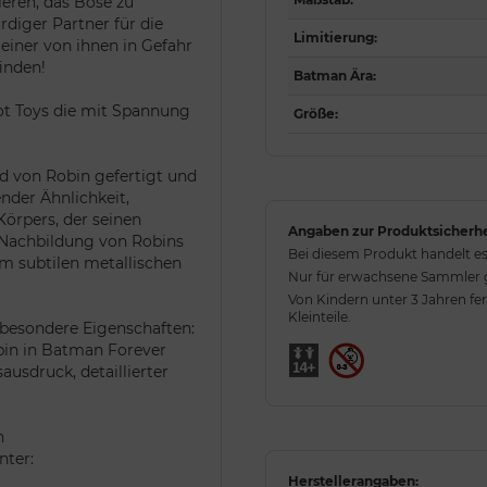
eren, das Böse zu
diger Partner für die
Limitierung
:
iner von ihnen in Gefahr
finden!
Batman Ära
:
ot Toys die mit Spannung
Größe
:
d von Robin gefertigt und
nder Ähnlichkeit,
Körpers, der seinen
Angaben zur Produktsicherhe
n Nachbildung von Robins
Bei diesem Produkt handelt es
m subtilen metallischen
Nur für erwachsene Sammler ge
Von Kindern unter 3 Jahren fe
Kleinteile.
t besondere Eigenschaften:
obin in Batman Forever
usdruck, detaillierter
n
nter:
Herstellerangaben: