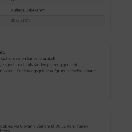
Auflage unbekannt
30 cm (12")
it:
 sich um einen Sammlerartikel!
eignet - nicht als Kinderspielzeug gedacht!
rnhalten - Erstickungsgefahr aufgrund verschluckbarer
ectibles, Via Giovanni Stanchi 19, 00152 Rom, Italien
il.com