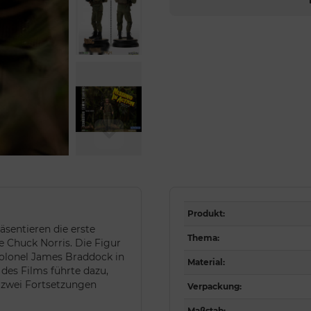
Produkt
:
räsentieren die erste
Thema
:
ne Chuck Norris. Die Figur
 Colonel James Braddock in
Material
:
des Films führte dazu,
 zwei Fortsetzungen
Verpackung
:
Maßstab
: