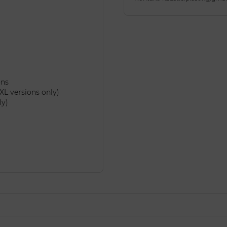
ons
L versions only)
ly)