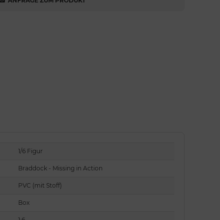
ANFRAGE ZUM PRODUKT
1/6 Figur
Braddock - Missing in Action
PVC (mit Stoff)
Box
1:6