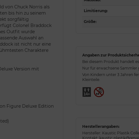
ld von Chuck Norris als
Limitierung
:
ten bis hin zu seinem
kt sorgfältig
Größe
:
erfügt Colonel Braddock
hes Outfit wurde
fassende Auswahl an
dock ist nicht nur eine
erühmtesten Charaktere
Angaben zur Produktsicherhe
Bei diesem Produkt handelt es
Nur für erwachsene Sammler ge
 Deluxe Version mit
Von Kindern unter 3 Jahren fe
Kleinteile.
on Figure Deluxe Edition
nted)
Herstellerangaben:
Hersteller: Kaustic Plastik Coll
Kontakt: kaustic.plastik@gma