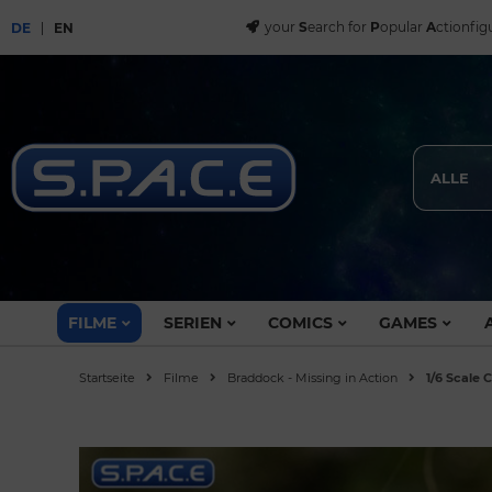
your
S
earch for
P
opular
A
ctionfig
DE
EN
ALLE
FILME
SERIEN
COMICS
GAMES
Startseite
Filme
Braddock - Missing in Action
1/6 Scale 