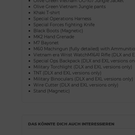
Olive Green Vietnam OG-107 Jungle Jacket
Olive Green Vietnam Jungle pants
Khaki T-shirt
Special Operations Harness
Special Forces fighting Knife
Black Boots (Magnetic)
MK2 Hand Grenade
M7 Bayonet
M60 Machingun (fully detailed) with Ammuniti
Vietnam era Wrist WatchM16A1 Rifle (DLX and EX
Special Ops Backpack (DLX and EXL versions on
Military Torchlight (DLX and EXL versions only)
TNT (DLX and EXL versions only)
Military Binoculars (DLX and EXL versions only)
Wire Cutter (DLX and EXL versions only)
Stand (Magnetic)
DAS KÖNNTE DICH AUCH INTERESSIEREN