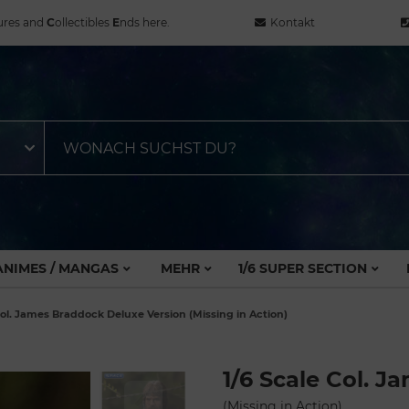
ures and
C
ollectibles
E
nds here.
Kontakt
ANIMES / MANGAS
MEHR
1/6 SUPER SECTION
Col. James Braddock Deluxe Version (Missing in Action)
1/6 Scale Col. 
(Missing in Action)