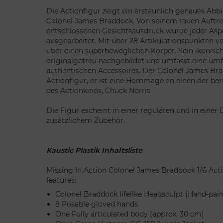
Die Actionfigur zeigt ein erstaunlich genaues Abbi
Colonel James Braddock. Von seinem rauen Auftre
entschlossenen Gesichtsausdruck wurde jeder Aspe
ausgearbeitet. Mit über 28 Artikulationspunkten v
über einen superbeweglichen Körper. Sein ikonisc
originalgetreu nachgebildet und umfasst eine um
authentischen Accessoires. Der Colonel James Brad
Actionfigur, er ist eine Hommage an einen der b
des Actionkinos, Chuck Norris.
Die Figur escheint in einer regulären und in einer
zusätzlichem Zubehör.
Kaustic Plastik Inhaltsliste
Missing In Action Colonel James Braddock 1/6 Acti
features:
Colonel Braddock lifelike Headsculpt (Hand-pai
8 Posable gloved hands
One Fully articulated body (approx. 30 cm)