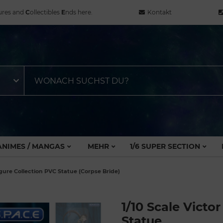
ures and
C
ollectibles
E
nds here.
Kontakt
ANIMES / MANGAS
MEHR
1/6 SUPER SECTION
igure Collection PVC Statue (Corpse Bride)
1/10 Scale Victo
Statue