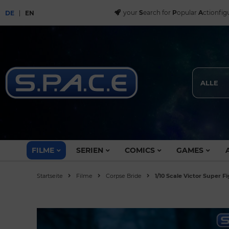
your
S
earch for
P
opular
A
ctionfig
DE
EN
ALLE
FILME
SERIEN
COMICS
GAMES
Startseite
Filme
Corpse Bride
1/10 Scale Victor Super F