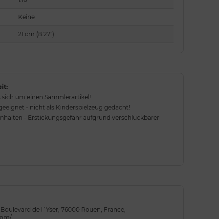
Keine
21 cm (8.27")
it:
 sich um einen Sammlerartikel!
eignet - nicht als Kinderspielzeug gedacht!
rnhalten - Erstickungsgefahr aufgrund verschluckbarer
41 Boulevard de l´Yser, 76000 Rouen, France,
com/