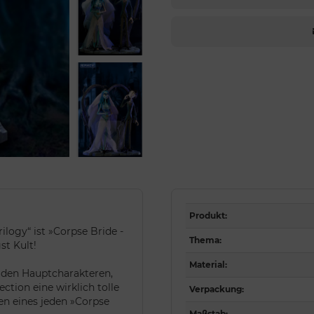
Produkt
:
ilogy“ ist »Corpse Bride -
Thema
:
st Kult!
Material
:
eiden Hauptcharakteren,
ction eine wirklich tolle
Verpackung
:
en eines jeden »Corpse
Maßstab
: