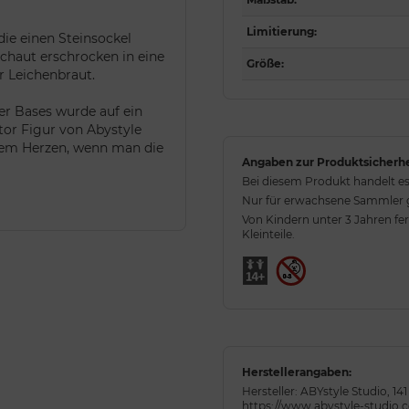
Limitierung
:
die einen Steinsockel
schaut erschrocken in eine
Größe
:
r Leichenbraut.
er Bases wurde auf ein
tor Figur von Abystyle
inem Herzen, wenn man die
Angaben zur Produktsicherhe
Bei diesem Produkt handelt es
Nur für erwachsene Sammler ge
Von Kindern unter 3 Jahren fe
Kleinteile.
Herstellerangaben:
Hersteller: ABYstyle Studio, 1
https://www.abystyle-studio.