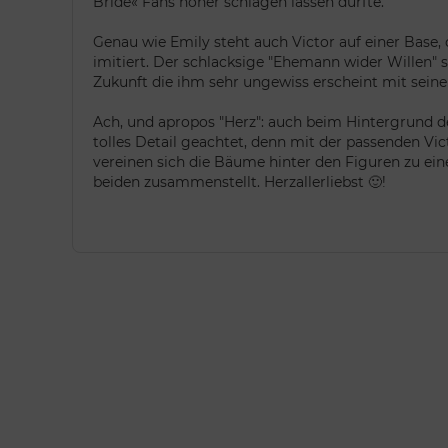
Bride« Fans höher schlagen lassen dürfte.
Genau wie Emily steht auch Victor auf einer Base, 
imitiert. Der schlacksige "Ehemann wider Willen" 
Zukunft die ihm sehr ungewiss erscheint mit seine
Ach, und apropos "Herz": auch beim Hintergrund d
tolles Detail geachtet, denn mit der passenden Vic
vereinen sich die Bäume hinter den Figuren zu e
beiden zusammenstellt. Herzallerliebst 🙂!