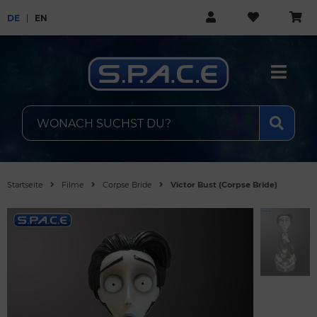
DE
EN
Startseite
Filme
Corpse Bride
Victor Bust (Corpse Bride)