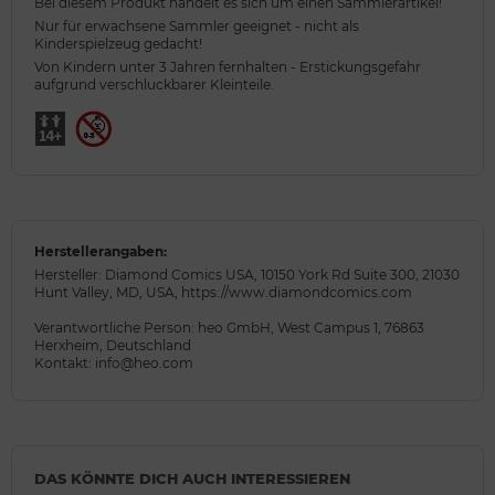
Bei diesem Produkt handelt es sich um einen Sammlerartikel!
Nur für erwachsene Sammler geeignet - nicht als
Kinderspielzeug gedacht!
Von Kindern unter 3 Jahren fernhalten - Erstickungsgefahr
aufgrund verschluckbarer Kleinteile.
Herstellerangaben:
Hersteller: Diamond Comics USA, 10150 York Rd Suite 300, 21030
Hunt Valley, MD, USA, https://www.diamondcomics.com
Verantwortliche Person: heo GmbH, West Campus 1, 76863
Herxheim, Deutschland
Kontakt: info@heo.com
DAS KÖNNTE DICH AUCH INTERESSIEREN