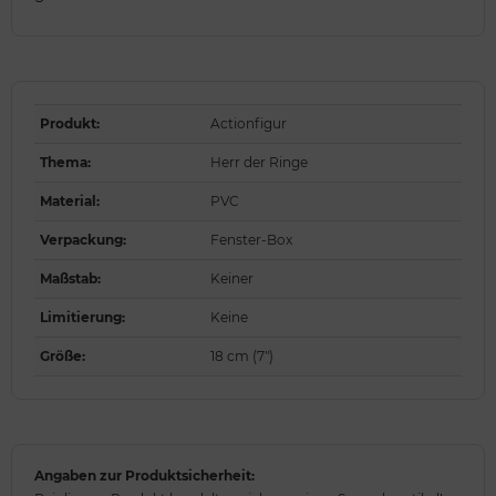
Produkt
:
Actionfigur
Thema
:
Herr der Ringe
Material
:
PVC
Verpackung
:
Fenster-Box
Maßstab
:
Keiner
Limitierung
:
Keine
Größe
:
18 cm (7")
Angaben zur Produktsicherheit: