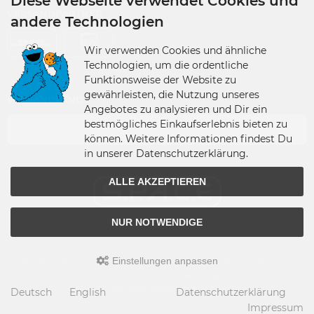
Diese Webseite verwendet Cookies und
VERSANDPARTNER
andere Technologien
Wir verwenden Cookies und ähnliche
Technologien, um die ordentliche
Funktionsweise der Website zu
gewährleisten, die Nutzung unseres
VERSANDLAND
Angebotes zu analysieren und Dir ein
bestmögliches Einkaufserlebnis bieten zu
Germany
können. Weitere Informationen findest Du
in unserer Datenschutzerklärung.
ALLE AKZEPTIEREN
NUR NOTWENDIGE
Einstellungen anpassen
© 2026 S.P.A.C.E - space-figuren.de • Alle Rechte vorbehalten • Umsetzung &
Programmierung: Rehm Webdesign
modified eCommerce Shopsoftware © 2009-2026
Deutsch
English
Datenschutzerklärung
Impressum