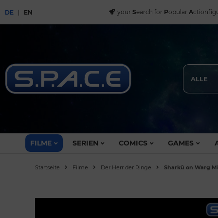
your
S
earch for
P
opular
A
ctionfig
DE
EN
ALLE
FILME
SERIEN
COMICS
GAMES
Startseite
Filme
Der Herr der Ringe
Sharkû on Warg Min