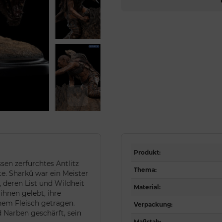
Produkt
:
en zerfurchtes Antlitz
Thema
:
e. Sharkû war ein Meister
deren List und Wildheit
Material
:
hnen gelebt, ihre
nem Fleisch getragen.
Verpackung
:
d Narben geschärft, sein
Maßstab
: