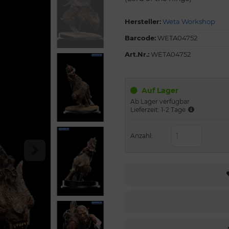
Hersteller:
Weta Workshop
Barcode:
WETA04752
Art.Nr.:
WETA04752
Auf Lager
Ab Lager verfügbar
Lieferzeit: 1-2 Tage
Anzahl: