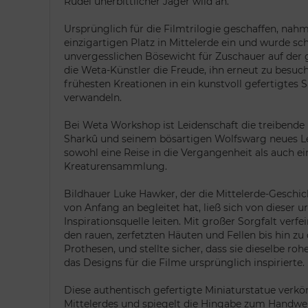
Rudel unerbittlicher Jäger wild an.
Ursprünglich für die Filmtrilogie geschaffen, nah
einzigartigen Platz in Mittelerde ein und wurde sc
unvergesslichen Bösewicht für Zuschauer auf der 
die Weta-Künstler die Freude, ihn erneut zu besuch
frühesten Kreationen in ein kunstvoll gefertigtes
verwandeln.
Bei Weta Workshop ist Leidenschaft die treibende K
Sharkû und seinem bösartigen Wolfswarg neues L
sowohl eine Reise in die Vergangenheit als auch e
Kreaturensammlung.
Bildhauer Luke Hawker, der die Mittelerde-Gesch
von Anfang an begleitet hat, ließ sich von dieser 
Inspirationsquelle leiten. Mit großer Sorgfalt verfei
den rauen, zerfetzten Häuten und Fellen bis hin zu
Prothesen, und stellte sicher, dass sie dieselbe roh
das Designs für die Filme ursprünglich inspirierte.
Diese authentisch gefertigte Miniaturstatue verkö
Mittelerdes und spiegelt die Hingabe zum Handwer