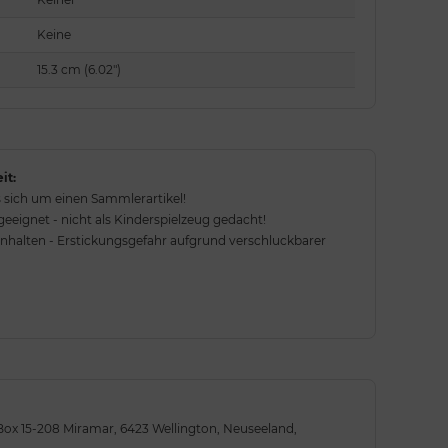
Keine
15.3 cm (6.02")
it:
 sich um einen Sammlerartikel!
eignet - nicht als Kinderspielzeug gedacht!
rnhalten - Erstickungsgefahr aufgrund verschluckbarer
Box 15-208 Miramar, 6423 Wellington, Neuseeland,