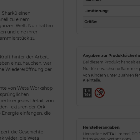
Limitierung
:
m Sharkû einen
hnell zu einem
Größe
:
ganzen Welt. Nun hatten
en und eine ihrer
 Sammlerstück zu
Angaben zur Produktsicherhe
raft hinter der Arbeit.
Bei diesem Produkt handelt es
eben einzuhauchen, war
Nur für erwachsene Sammler ge
ine Wiedereröffnung der
Von Kindern unter 3 Jahren fe
Kleinteile.
ichte von Weta Workshop
ursprünglichen
nerte er jedes Detail, von
 den Texturen der Ork-
e Energie einfangen, die
Herstellerangaben:
rpert die Geschichte
Hersteller: WETA Limited, PO 
k wider, die Weta
https://www.wetanz.com