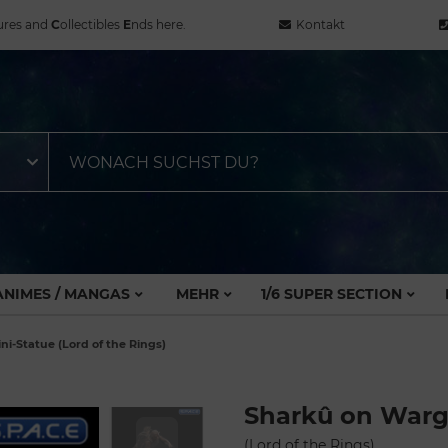
ures and
C
ollectibles
E
nds here.
Kontakt
ANIMES / MANGAS
MEHR
1/6 SUPER SECTION
i-Statue (Lord of the Rings)
Sharkû on Warg
(Lord of the Rings)