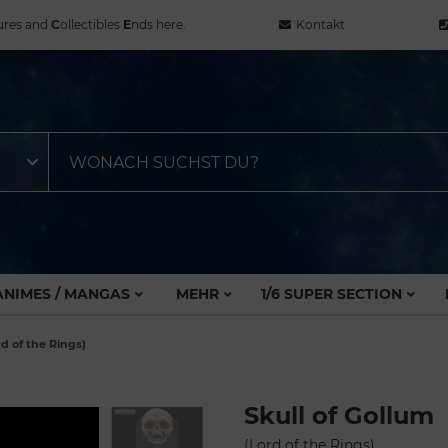
ures and
C
ollectibles
E
nds here.
Kontakt
ANIMES / MANGAS
MEHR
1/6 SUPER SECTION
rd of the Rings)
Skull of Gollum
(Lord of the Rings)