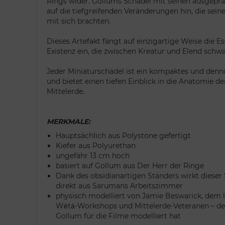
Rings wider. Gollums Schädel mit seinen ausgepr
auf die tiefgreifenden Veränderungen hin, die sein
mit sich brachten.
Dieses Artefakt fängt auf einzigartige Weise die E
Existenz ein, die zwischen Kreatur und Elend schwa
Jeder Miniaturschädel ist ein kompaktes und dennoc
und bietet einen tiefen Einblick in die Anatomie d
Mittelerde.
MERKMALE:
Hauptsächlich aus Polystone gefertigt
Kiefer aus Polyurethan
ungefähr 13 cm hoch
basiert auf Gollum aus Der Herr der Ringe
Dank des obsidianartigen Ständers wirkt dieser 
direkt aus Sarumans Arbeitszimmer
physisch modelliert von Jamie Beswarick, dem l
Wētā-Workshops und Mittelerde-Veteranen – de
Gollum für die Filme modelliert hat