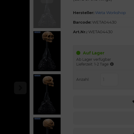
Hersteller:
Weta Workshop
Barcode:
WETA04430
Art.Nr.:
WETA04430
Auf Lager
Ab Lager verfügbar
Lieferzeit: 1-2 Tage
Anzahl: