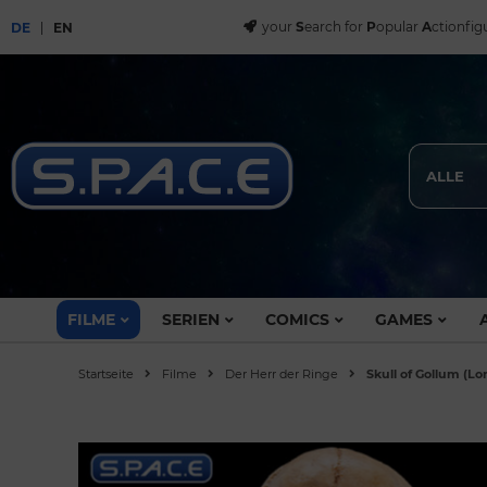
your
S
earch for
P
opular
A
ctionfig
DE
EN
ALLE
FILME
SERIEN
COMICS
GAMES
Startseite
Filme
Der Herr der Ringe
Skull of Gollum (Lo