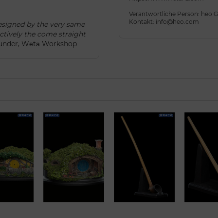
Verantwortliche Person: heo
Kontakt: info@heo.com
designed by the very same
ectively the come straight
ounder, Wētā Workshop