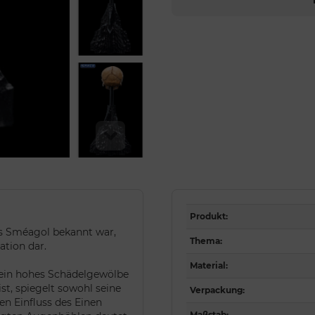
Produkt
:
als Sméagol bekannt war,
Thema
:
ation dar.
Material
:
 ein hohes Schädelgewölbe
st, spiegelt sowohl seine
Verpackung
:
n Einfluss des Einen
Maßstab
: