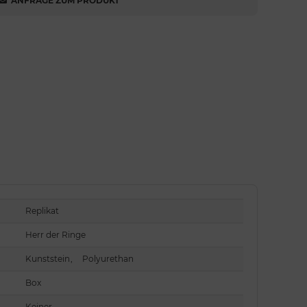
ANFRAGE ZUM PRODUKT
Replikat
Herr der Ringe
Kunststein
,
Polyurethan
Box
Keiner