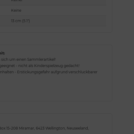
Keine
13 cm (5.1")
it:
 sich um einen Sammlerartikel!
eignet - nicht als Kinderspielzeug gedacht!
rnhalten - Erstickungsgefahr aufgrund verschluckbarer
Box 15-208 Miramar, 6423 Wellington, Neuseeland,