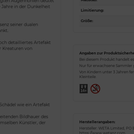
ägten Augenhöhlen deutet
e Jahre in der Dunkelheit
Limitierung
:
Größe
:
ssenz seiner dualen
nkt.
h detailliertes Artefakt
er Kreaturen von
Angaben zur Produktsicherhe
Bei diesem Produkt handelt es
Nur für erwachsene Sammler ge
Von Kindern unter 3 Jahren fe
Kleinteile.
Schädel wie ein Artefakt
eitenden Bildhauer des
Herstellerangaben:
mselben Künstler, der
Hersteller: WETA Limited, PO 
https://www.wetanz.com