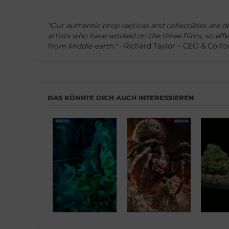
"Our authentic prop replicas and collectibles are 
artists who have worked on the three films, so eff
from Middle-earth."
- Richard Taylor – CEO & Co-f
DAS KÖNNTE DICH AUCH INTERESSIEREN