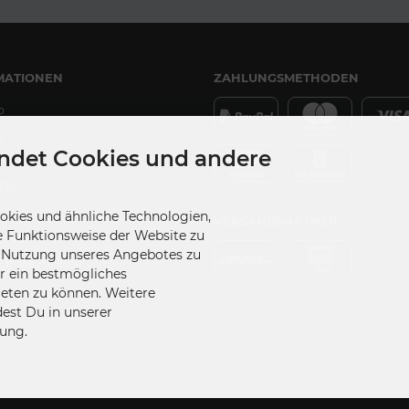
MATIONEN
ZAHLUNGSMETHODEN
p
g
ndet Cookies und andere
DS
kies und ähnliche Technologien,
VERSANDPARTNER
e Funktionsweise der Website zu
udios
e Nutzung unseres Angebotes zu
Einstellungen
ir ein bestmögliches
ieten zu können. Weitere
dest Du in unserer
ung.
A.C.E - space-figuren.de • Alle Rechte vorbehalten • Umsetzung & Programmierung: Re
modified eCommerce Shopsoftware © 2009-2026