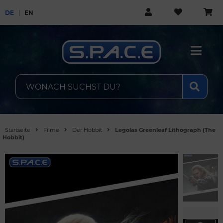
DE
EN
Startseite
Filme
Der Hobbit
Legolas Greenleaf Lithograph (The
Hobbit)