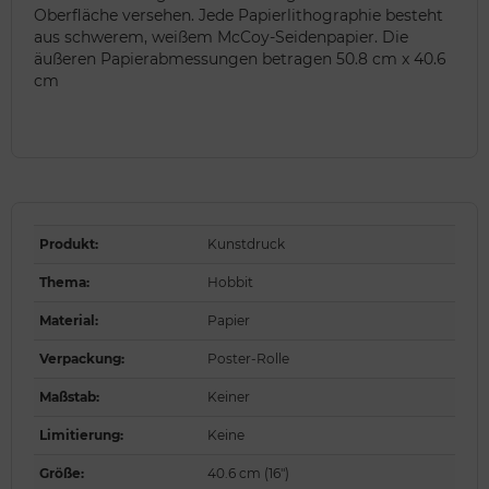
Oberfläche versehen. Jede Papierlithographie besteht
aus schwerem, weißem McCoy-Seidenpapier. Die
äußeren Papierabmessungen betragen 50.8 cm x 40.6
cm
Produkt
:
Kunstdruck
Thema
:
Hobbit
Material
:
Papier
Verpackung
:
Poster-Rolle
Maßstab
:
Keiner
Limitierung
:
Keine
Größe
:
40.6 cm (16")