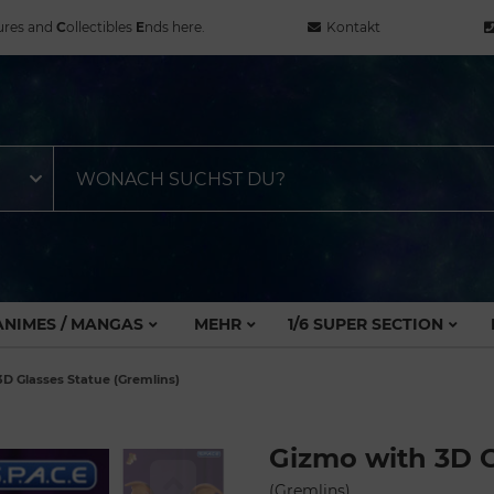
ures and
C
ollectibles
E
nds here.
Kontakt
ANIMES / MANGAS
MEHR
1/6 SUPER SECTION
3D Glasses Statue (Gremlins)
Gizmo with 3D G
(Gremlins)