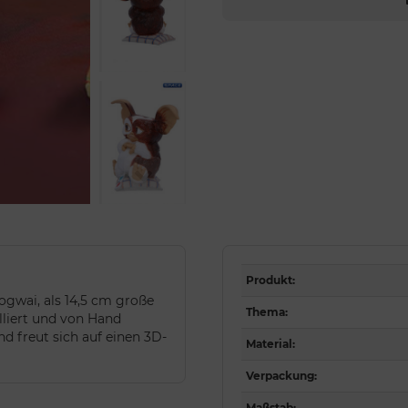
Produkt
:
gwai, als 14,5 cm große
Thema
:
liert und von Hand
d freut sich auf einen 3D-
Material
:
Verpackung
:
Maßstab
: