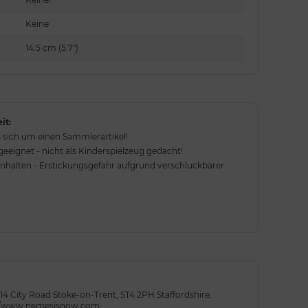
Keine
14.5 cm (5.7")
it:
 sich um einen Sammlerartikel!
eignet - nicht als Kinderspielzeug gedacht!
rnhalten - Erstickungsgefahr aufgrund verschluckbarer
14 City Road Stoke-on-Trent, ST4 2PH Staffordshire,
ps://www.nemesisnow.com