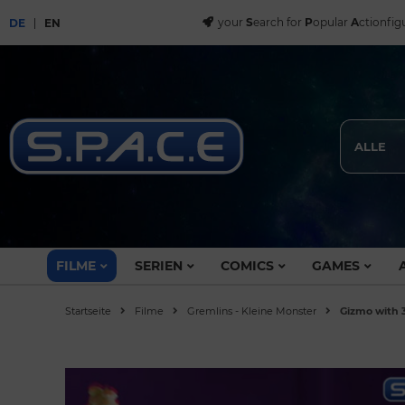
your
S
earch for
P
opular
A
ctionfig
DE
EN
ALLE
FILME
SERIEN
COMICS
GAMES
Startseite
Filme
Gremlins - Kleine Monster
Gizmo with 