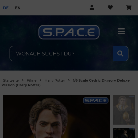
DE
EN
Startseite
Filme
Harry Potter
1/6 Scale Cedric Diggory Deluxe
Version (Harry Potter)