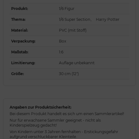
Produkt
:
1/6 Figur
Thema
:
1/6 Super Section
,
Harry Potter
Material
:
PVC (mit Stoff)
Verpackung
:
Box
Maßstab
:
1:6
Limitierung
:
Auflage unbekannt
Größe
:
30 cm (12")
Angaben zur Produktsicherheit:
Bei diesem Produkt handelt es sich um einen Sammlerartikel!
Nur für erwachsene Sammler geeignet - nicht als
Kinderspielzeug gedacht!
Von Kindern unter 3 Jahren fernhalten - Erstickungsgefahr
aufgrund verschluckbarer Kleinteile.