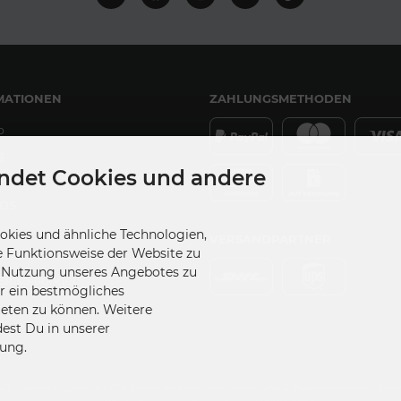
MATIONEN
ZAHLUNGSMETHODEN
p
g
ndet Cookies und andere
DS
kies und ähnliche Technologien,
VERSANDPARTNER
e Funktionsweise der Website zu
udios
e Nutzung unseres Angebotes zu
Einstellungen
ir ein bestmögliches
ieten zu können. Weitere
dest Du in unserer
ung.
A.C.E - space-figuren.de • Alle Rechte vorbehalten • Umsetzung & Programmierung: Re