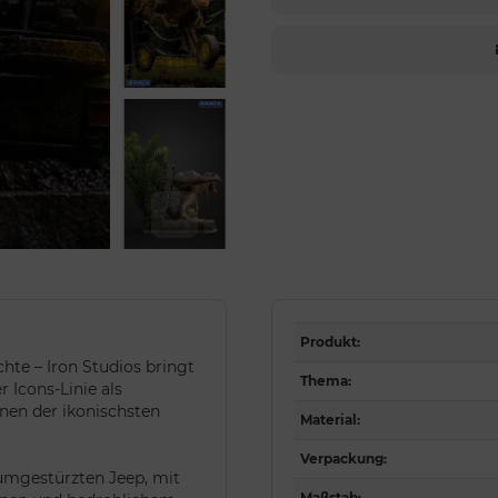
Produkt
:
hte – Iron Studios bringt
Thema
:
 Icons-Linie als
inen der ikonischsten
Material
:
Verpackung
:
 umgestürzten Jeep, mit
Maßstab
: