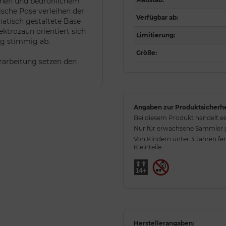
hnen und bedrohlichem
ische Pose verleihen der
Verfügbar ab
:
matisch gestaltete Base
ktrozaun orientiert sich
Limitierung
:
ng stimmig ab.
Größe
:
rarbeitung setzen den
Angaben zur Produktsicherhe
Bei diesem Produkt handelt es
Nur für erwachsene Sammler ge
Von Kindern unter 3 Jahren fe
Kleinteile.
Herstellerangaben: