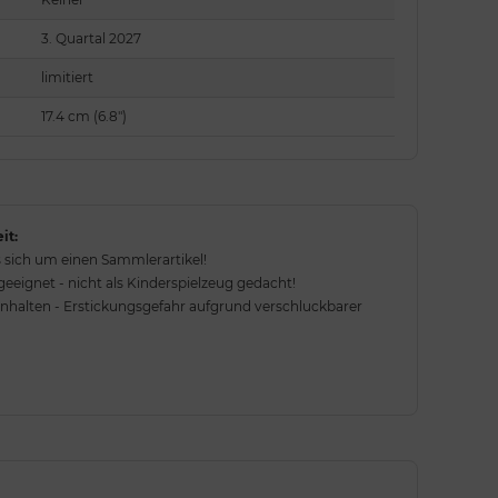
3. Quartal 2027
limitiert
17.4 cm (6.8")
it:
 sich um einen Sammlerartikel!
eignet - nicht als Kinderspielzeug gedacht!
rnhalten - Erstickungsgefahr aufgrund verschluckbarer