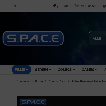
your
S
earch for
P
opular
A
ctionfig
DE
EN
ALLE
FILME
SERIEN
COMICS
GAMES
Startseite
Filme
Jurassic Park
T-Rex Breakout Set A Jur