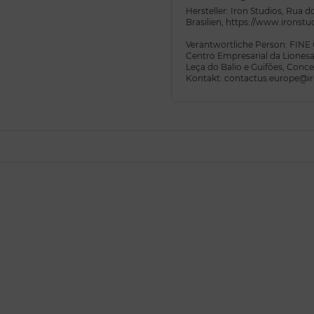
Hersteller: Iron Studios, Rua 
Brasilien, https://www.ironst
Verantwortliche Person: FIN
Centro Empresarial da Lionesa,
Leça do Balio e Guifões, Conc
Kontakt: contactus.europe@ir