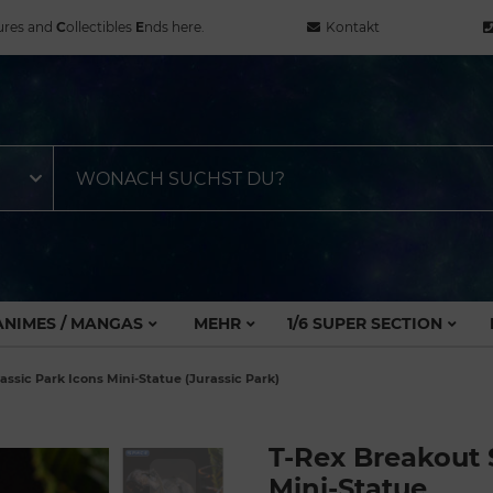
ures and
C
ollectibles
E
nds here.
Kontakt
ANIMES / MANGAS
MEHR
1/6 SUPER SECTION
assic Park Icons Mini-Statue (Jurassic Park)
T-Rex Breakout 
Mini-Statue