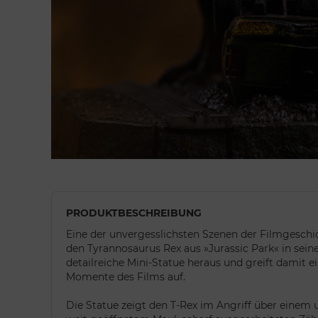
PRODUKTBESCHREIBUNG
Eine der unvergesslichsten Szenen der Filmgeschic
den Tyrannosaurus Rex aus »Jurassic Park« in seiner
detailreiche Mini-Statue heraus und greift damit e
Momente des Films auf.
Die Statue zeigt den T-Rex im Angriff über einem