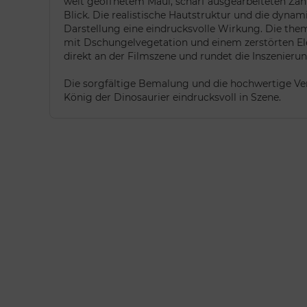
weit geöffnetem Maul, scharf ausgearbeiteten Zä
Blick. Die realistische Hautstruktur und die dynam
Darstellung eine eindrucksvolle Wirkung. Die the
mit Dschungelvegetation und einem zerstörten Ele
direkt an der Filmszene und rundet die Inszenieru
Die sorgfältige Bemalung und die hochwertige Ve
König der Dinosaurier eindrucksvoll in Szene.