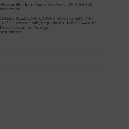
do Bosque 881 – Barra Funda, São Paulo - SP, 01136-000,
udios.com.br
E COLLECTIBLES CORP. EUROPE, Rua da Lionesa, 446 -
 Edf. C21 Leça do Balio, freguesia de Custódias, 4465-671
elho de Matosinhos, Portugal
onstudios.co