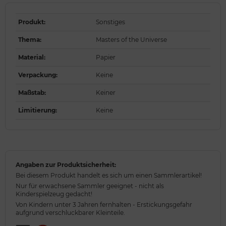
Produkt
:
Sonstiges
Thema
:
Masters of the Universe
Material
:
Papier
Verpackung
:
Keine
Maßstab
:
Keiner
Limitierung
:
Keine
Angaben zur Produktsicherheit:
Bei diesem Produkt handelt es sich um einen Sammlerartikel!
Nur für erwachsene Sammler geeignet - nicht als
Kinderspielzeug gedacht!
Von Kindern unter 3 Jahren fernhalten - Erstickungsgefahr
aufgrund verschluckbarer Kleinteile.