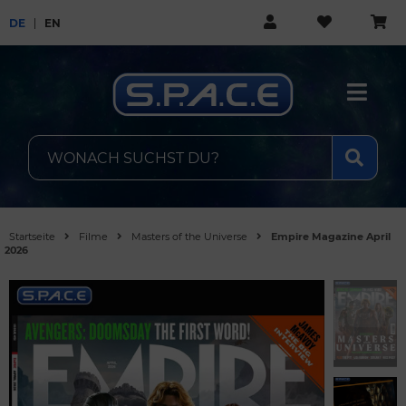
DE
EN
Startseite
Filme
Masters of the Universe
Empire Magazine April
2026