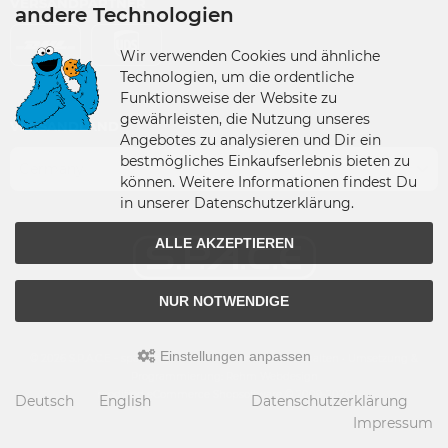
VERSANDPARTNER
andere Technologien
Wir verwenden Cookies und ähnliche
Technologien, um die ordentliche
Funktionsweise der Website zu
gewährleisten, die Nutzung unseres
VERSANDLAND
Angebotes zu analysieren und Dir ein
bestmögliches Einkaufserlebnis bieten zu
Germany
können. Weitere Informationen findest Du
in unserer Datenschutzerklärung.
ALLE AKZEPTIEREN
NUR NOTWENDIGE
Einstellungen anpassen
© 2026 S.P.A.C.E - space-figuren.de • Alle Rechte vorbehalten • Umsetzung &
Programmierung: Rehm Webdesign
modified eCommerce Shopsoftware © 2009-2026
Deutsch
English
Datenschutzerklärung
Impressum