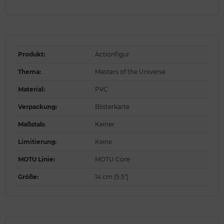
Produkt
:
Actionfigur
Thema
:
Masters of the Universe
Material
:
PVC
Verpackung
:
Blisterkarte
Maßstab
:
Keiner
Limitierung
:
Keine
MOTU Linie
:
MOTU Core
Größe
:
14 cm (5.5")