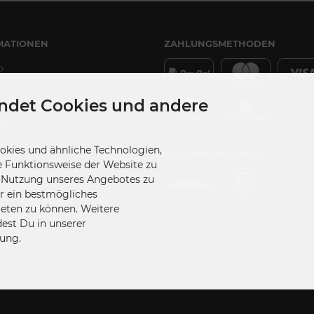
MATIONEN
ZAHLUNGSMETHODEN
p
g
ndet Cookies und andere
DS
kies und ähnliche Technologien,
VERSANDPARTNER
e Funktionsweise der Website zu
udios
e Nutzung unseres Angebotes zu
Einstellungen
ir ein bestmögliches
ieten zu können. Weitere
dest Du in unserer
ung.
A.C.E - space-figuren.de • Alle Rechte vorbehalten • Umsetzung & Programmierung: Re
modified eCommerce Shopsoftware © 2009-2026