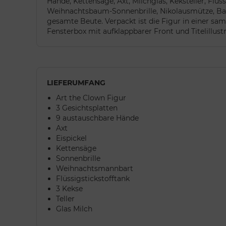
Hände, Kettensäge, Axt, Milchglas, Keksteller, Flüss
Weihnachtsbaum-Sonnenbrille, Nikolausmütze, Bart
gesamte Beute. Verpackt ist die Figur in einer sa
Fensterbox mit aufklappbarer Front und Titelillus
LIEFERUMFANG
Art the Clown Figur
3 Gesichtsplatten
9 austauschbare Hände
Axt
Eispickel
Kettensäge
Sonnenbrille
Weihnachtsmannbart
Flüssigstickstofftank
3 Kekse
Teller
Glas Milch