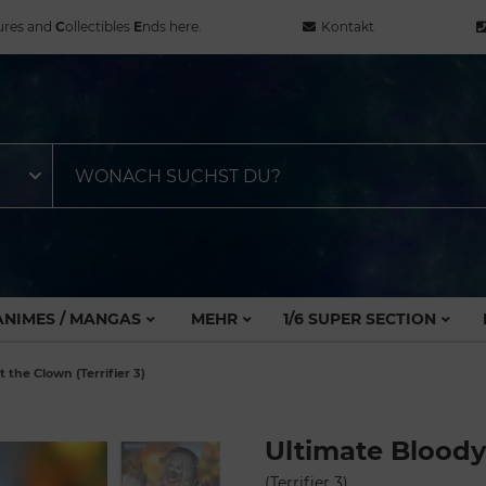
ures and
C
ollectibles
E
nds here.
Kontakt
ANIMES / MANGAS
MEHR
1/6 SUPER SECTION
 the Clown (Terrifier 3)
Ultimate Bloody
(Terrifier 3)