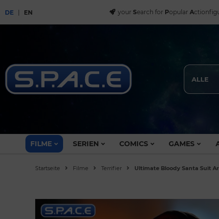
your
S
earch for
P
opular
A
ctionfig
DE
EN
ALLE
FILME
SERIEN
COMICS
GAMES
Startseite
Filme
Terrifier
Ultimate Bloody Santa Suit Art