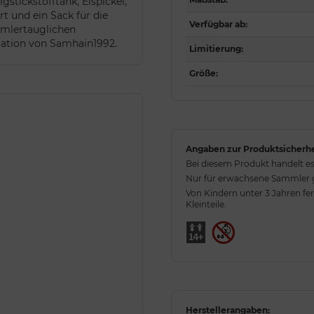
igstickstofftank, Eispickel,
 und ein Sack für die
Verfügbar ab
:
mmlertauglichen
tration von Samhain1992.
Limitierung
:
Größe
:
Angaben zur Produktsicherhe
Bei diesem Produkt handelt es
Nur für erwachsene Sammler ge
Von Kindern unter 3 Jahren fe
Kleinteile.
Herstellerangaben: