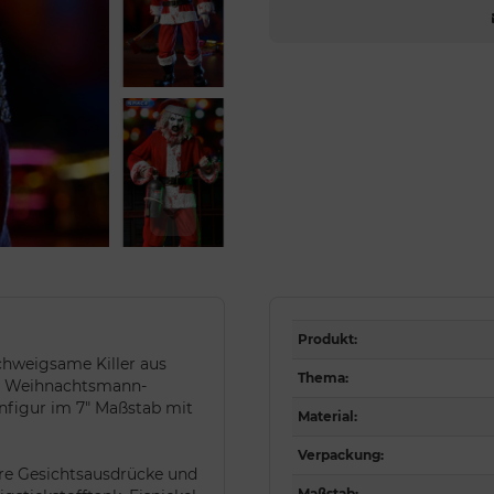
Produkt
:
chweigsame Killer aus
Thema
:
im Weihnachtsmann-
nfigur im 7" Maßstab mit
Material
:
Verpackung
:
are Gesichtsausdrücke und
Maßstab
: