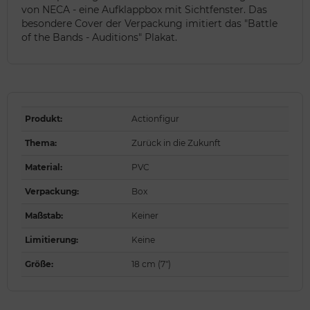
von NECA - eine Aufklappbox mit Sichtfenster. Das
besondere Cover der Verpackung imitiert das "Battle
of the Bands - Auditions" Plakat.
Produkt
:
Actionfigur
Thema
:
Zurück in die Zukunft
Material
:
PVC
Verpackung
:
Box
Maßstab
:
Keiner
Limitierung
:
Keine
Größe
:
18 cm (7")