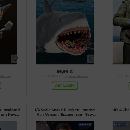
89,99 €
ndkosten
inkl. 19 % MwSt. zzgl.
Versandkosten
inkl. 19 
AUF LAGER
 - sculpted
1/6 Scale Snake Plissken - rooted
UD-4 Che
 from New
Hair Version (Escape from New
York)