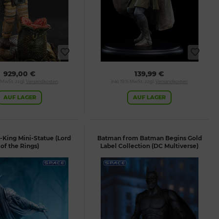
929,00 €
139,99 €
% MwSt. zzgl.
Versandkosten
inkl. 19 % MwSt. zzgl.
Versandkosten
AUF LAGER
AUF LAGER
-King Mini-Statue (Lord
Batman from Batman Begins Gold
of the Rings)
Label Collection (DC Multiverse)