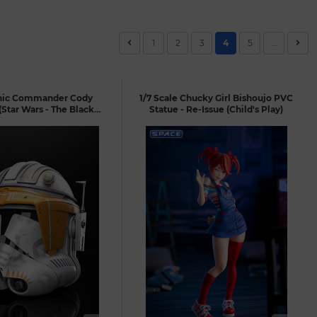
1
2
3
4
5
...
onic Commander Cody
1/7 Scale Chucky Girl Bishoujo PVC
Star Wars - The Black
Statue - Re-Issue (Child's Play)
Series)