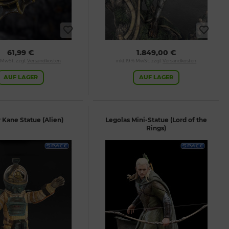
61,99 €
1.849,00 €
% MwSt. zzgl.
Versandkosten
inkl. 19 % MwSt. zzgl.
Versandkosten
AUF LAGER
AUF LAGER
r Kane Statue (Alien)
Legolas Mini-Statue (Lord of the
Rings)