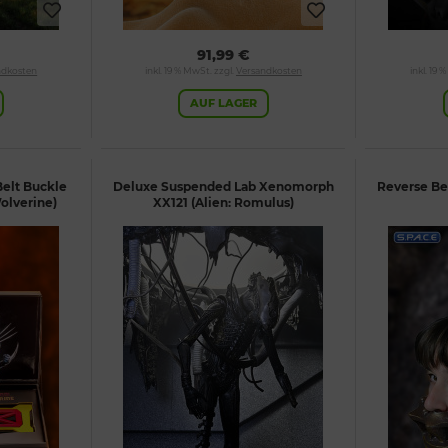
91,99 €
ndkosten
inkl. 19 % MwSt. zzgl.
Versandkosten
inkl. 19 
AUF LAGER
elt Buckle
Deluxe Suspended Lab Xenomorph
Reverse Be
olverine)
XX121 (Alien: Romulus)