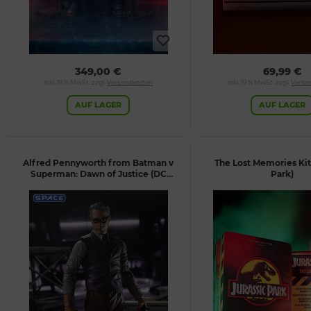
349,00 €
69,99 €
inkl. 19 % MwSt. zzgl.
Versandkosten
inkl. 19 % MwSt. zzgl.
Versa
AUF LAGER
AUF LAGER
Alfred Pennyworth from Batman v
The Lost Memories Kit 
Superman: Dawn of Justice (DC
Park)
Multiverse)