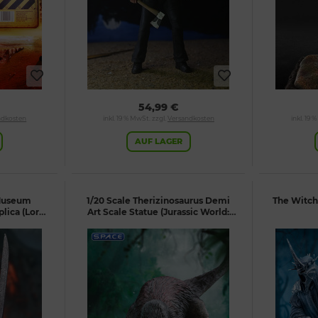
54,99 €
ndkosten
inkl. 19 % MwSt. zzgl.
Versandkosten
inkl. 19 
AUF LAGER
 Museum
1/20 Scale Therizinosaurus Demi
The Witch
plica (Lord
Art Scale Statue (Jurassic World:
Dominion)