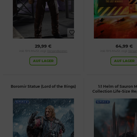
29,99 €
64,99 €
inkl. 19 % MwSt. zzgl.
Versandkosten
inkl. 19 % MwSt. zzgl.
Versa
AUF LAGER
AUF LAGER
Boromir Statue (Lord of the Rings)
1:1 Helm of Sauron
Collection Life-Size Re
of the Rings)