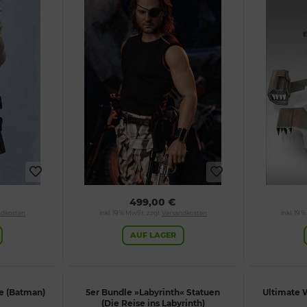
499,00 €
ndkosten
inkl. 19 % MwSt. zzgl.
Versandkosten
inkl. 19 
AUF LAGER
e (Batman)
5er Bundle »Labyrinth« Statuen
Ultimate 
(Die Reise ins Labyrinth)