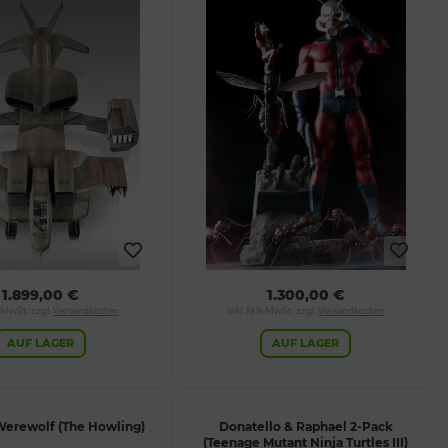
1.899,00 €
1.300,00 €
% MwSt. zzgl.
Versandkosten
inkl. 19 % MwSt. zzgl.
Versandkosten
AUF LAGER
AUF LAGER
Werewolf (The Howling)
Donatello & Raphael 2-Pack
(Teenage Mutant Ninja Turtles III)