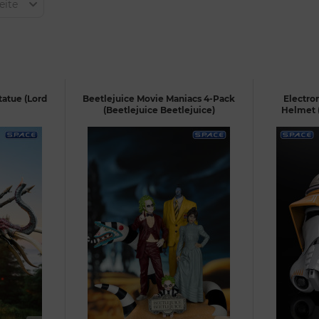
eite
tatue (Lord
Beetlejuice Movie Maniacs 4-Pack
Electr
(Beetlejuice Beetlejuice)
Helmet (