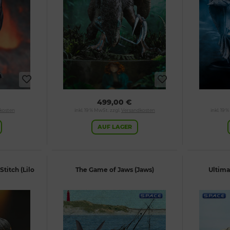
499,00 €
kosten
inkl. 19 % MwSt. zzgl.
Versandkosten
inkl. 19 
AUF LAGER
Stitch (Lilo
The Game of Jaws (Jaws)
Ultima