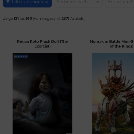
Filter anzeigen
Sortieren nach ...
Artikel pro S
Zeige
121
bis
160
(von insgesamt
2371
Artikeln)
Regan Roto Plush Doll (The
Mumak in Battle Mini-S
Exorcist)
of the Rings)