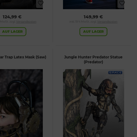
124,99 €
149,99 €
% MwSt. zzgl.
Versandkosten
inkl. 19 % MwSt. zzgl.
Versandkosten
AUF LAGER
AUF LAGER
ar Trap Latex Mask (Saw)
Jungle Hunter Predator Statue
(Predator)