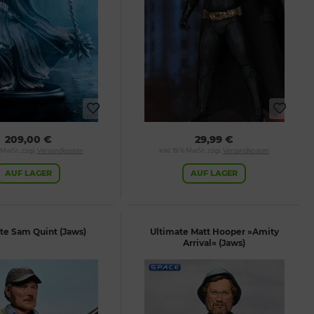
209,00 €
29,99 €
% MwSt. zzgl.
Versandkosten
inkl. 19 % MwSt. zzgl.
Versandkosten
AUF LAGER
AUF LAGER
te Sam Quint (Jaws)
Ultimate Matt Hooper »Amity
Arrival« (Jaws)