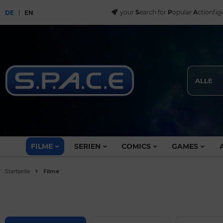
your
S
earch for
P
opular
A
ctionfig
DE
EN
ALLE
FILME
SERIEN
COMICS
GAMES
Startseite
Filme