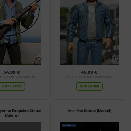
54,99 €
46,99 €
% MwSt. zzgl.
Versandkosten
inkl. 19 % MwSt. zzgl.
Versandkosten
AUF LAGER
AUF LAGER
yenne Dropship Statue
Ant-Man Statue (Marvel)
(Aliens)