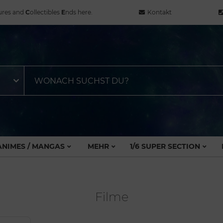
ures and
C
ollectibles
E
nds here.
Kontakt
ANIMES / MANGAS
MEHR
1/6 SUPER SECTION
Filme