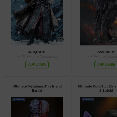
419,00 €
659,00 €
inkl. 19 % MwSt. zzgl.
Versandkosten
exkl. MwSt. zzgl.
Versand
AUF LAGER
AUF LAGER
Ultimate Metaluna (This Island
Ultimate Gold Suit Elvis 
Earth)
& Stitch)