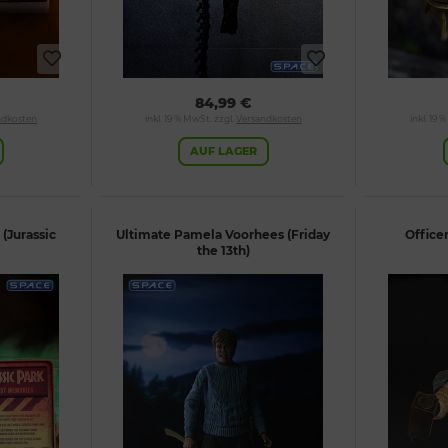
84,99 €
ndkosten
inkl. 19 % MwSt. zzgl.
Versandkosten
inkl. 19 
AUF LAGER
(Jurassic
Ultimate Pamela Voorhees (Friday
Office
the 13th)