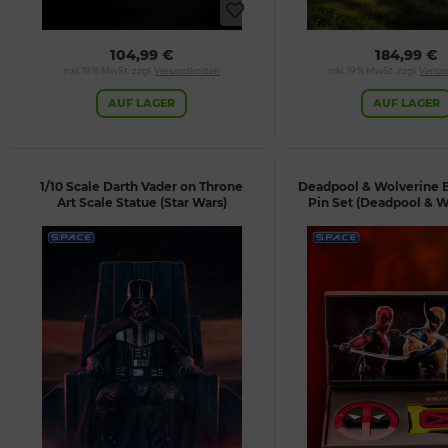
104,99 €
184,99 €
inkl. 19 % MwSt. zzgl.
Versandkosten
inkl. 19 % MwSt. zzgl.
Versa
AUF LAGER
AUF LAGER
1/10 Scale Darth Vader on Throne
Deadpool & Wolverine B
Art Scale Statue (Star Wars)
Pin Set (Deadpool & W