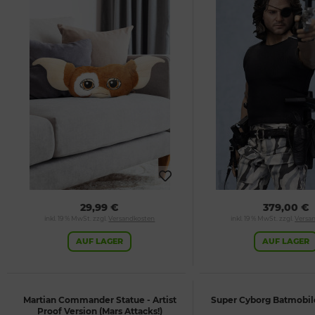
29,99 €
379,00 €
inkl. 19 % MwSt. zzgl.
Versandkosten
inkl. 19 % MwSt. zzgl.
Versa
AUF LAGER
AUF LAGER
Martian Commander Statue - Artist
Super Cyborg Batmobil
Proof Version (Mars Attacks!)