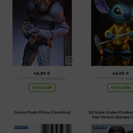
46,99 €
46,99 €
inkl. 19 % MwSt. zzgl.
Versandkosten
inkl. 19 % MwSt. zzgl.
Versa
AUF LAGER
AUF LAGER
Gizmo Plush Pillow (Gremlins)
1/6 Scale Snake Plissken
Hair Version (Escape
York)