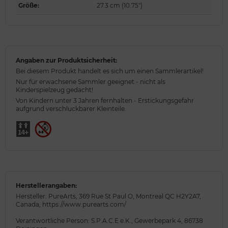
Größe
:
27.3 cm (10.75")
Angaben zur Produktsicherheit:
Bei diesem Produkt handelt es sich um einen Sammlerartikel!
Nur für erwachsene Sammler geeignet - nicht als
Kinderspielzeug gedacht!
Von Kindern unter 3 Jahren fernhalten - Erstickungsgefahr
aufgrund verschluckbarer Kleinteile.
Herstellerangaben:
Hersteller: PureArts, 369 Rue St Paul O, Montreal QC H2Y2A7,
Canada, https://www.purearts.com/
Verantwortliche Person: S.P.A.C.E e.K., Gewerbepark 4, 86738