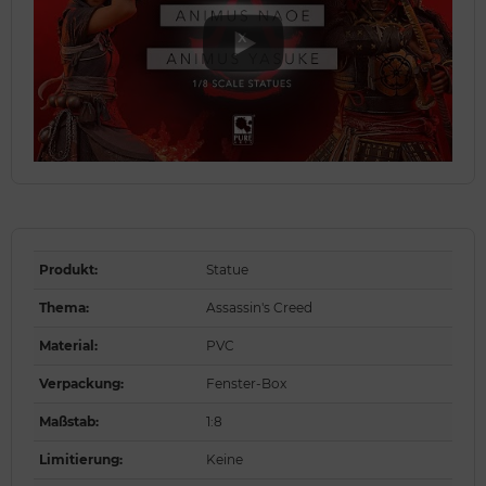
Produkt
:
Statue
Thema
:
Assassin's Creed
Material
:
PVC
Verpackung
:
Fenster-Box
Maßstab
:
1:8
Limitierung
:
Keine