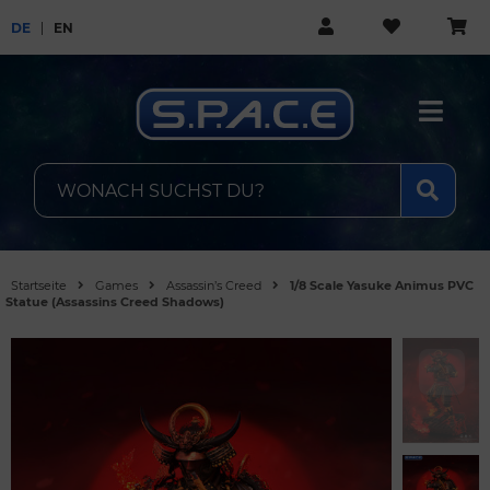
DE
EN
Startseite
Games
Assassin’s Creed
1/8 Scale Yasuke Animus PVC
Statue (Assassins Creed Shadows)