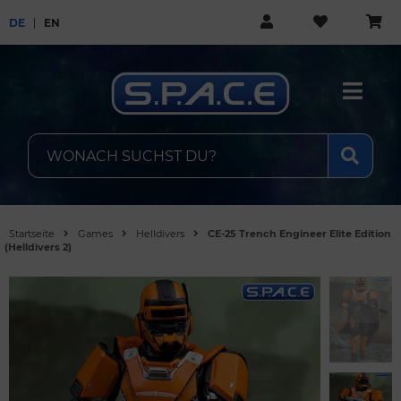
DE
EN
Startseite
Games
Helldivers
CE-25 Trench Engineer Elite Edition
(Helldivers 2)