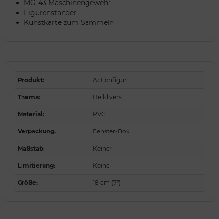
MG-43 Maschinengewehr
Figurenständer
Kunstkarte zum Sammeln
Produkt
:
Actionfigur
Thema
:
Helldivers
Material
:
PVC
Verpackung
:
Fenster-Box
Maßstab
:
Keiner
Limitierung
:
Keine
Größe
:
18 cm (7")