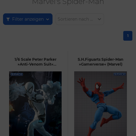
Marvel's Spider-Man
Filter anzeigen
Sortieren nach ...
1
1/6 Scale Peter Parker
S.H.Figuarts Spider-Man
»Anti-Venom Suit«
»Gamerverse« (Marvel)
Videogame Masterpiece
VGM69 (Marvel's Spider-
Man 2)