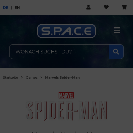
DE
EN
Startseite
Games
Marvels Spider-Man