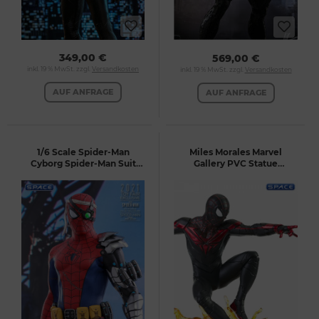
349,00 €
569,00 €
inkl. 19 % MwSt. zzgl.
Versandkosten
inkl. 19 % MwSt. zzgl.
Versandkosten
AUF ANFRAGE
AUF ANFRAGE
1/6 Scale Spider-Man
Miles Morales Marvel
Cyborg Spider-Man Suit
Gallery PVC Statue
Videogame Masterpiece
(Marvel's Spider-Man: Miles
VGM51 Toy Fairs 2021
Morales)
Exclusive