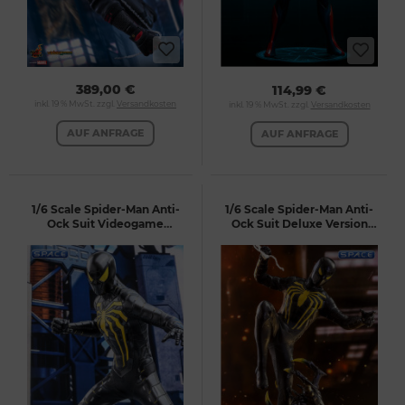
389,00 €
114,99 €
inkl. 19 % MwSt. zzgl.
Versandkosten
inkl. 19 % MwSt. zzgl.
Versandkosten
AUF ANFRAGE
AUF ANFRAGE
1/6 Scale Spider-Man Anti-
1/6 Scale Spider-Man Anti-
Ock Suit Videogame
Ock Suit Deluxe Version
Masterpiece VGM44
Videogame Masterpiece
(Marvel's Spider-Man)
VGM45 (Marvel's Spider-
Man)