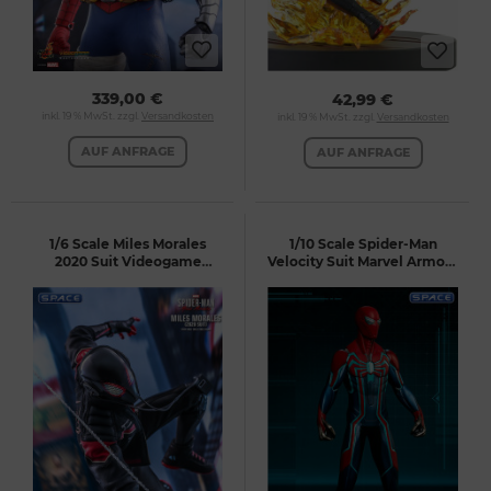
339,00 €
42,99 €
inkl. 19 % MwSt. zzgl.
Versandkosten
inkl. 19 % MwSt. zzgl.
Versandkosten
AUF ANFRAGE
AUF ANFRAGE
1/6 Scale Miles Morales
1/10 Scale Spider-Man
2020 Suit Videogame
Velocity Suit Marvel Armory
Masterpiece VGM49
Collection Statue (Marvel's
(Marvel's Spider-Man: Miles
Spider-Man)
Morales)