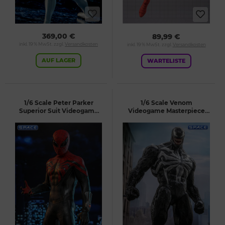
369,00 €
89,99 €
inkl. 19 % MwSt. zzgl.
Versandkosten
inkl. 19 % MwSt. zzgl.
Versandkosten
AUF LAGER
WARTELISTE
1/6 Scale Peter Parker
1/6 Scale Venom
Superior Suit Videogame
Videogame Masterpiece
Masterpiece VGM61
VGM59 (Marvel's Spider-
(Marvel's Spider-Man 2)
Man 2)