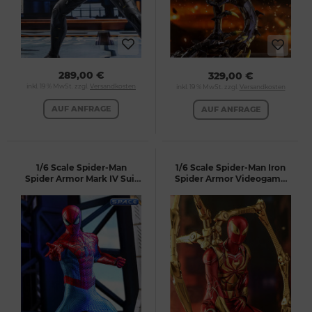
289,00 €
329,00 €
inkl. 19 % MwSt. zzgl.
Versandkosten
inkl. 19 % MwSt. zzgl.
Versandkosten
AUF ANFRAGE
AUF ANFRAGE
1/6 Scale Spider-Man
1/6 Scale Spider-Man Iron
Spider Armor Mark IV Suit
Spider Armor Videogame
Videogame Masterpiece
Masterpiece VGM38
VGM43 (Marvel's Spider-
(Marvel's Spider-Man)
Man)