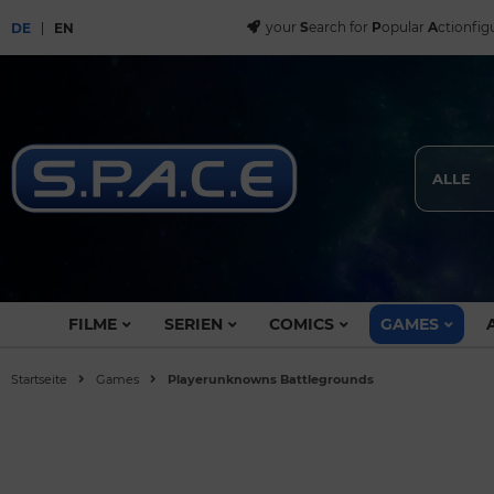
your
S
earch for
P
opular
A
ctionfig
DE
EN
ALLE
FILME
SERIEN
COMICS
GAMES
Startseite
Games
Playerunknowns Battlegrounds