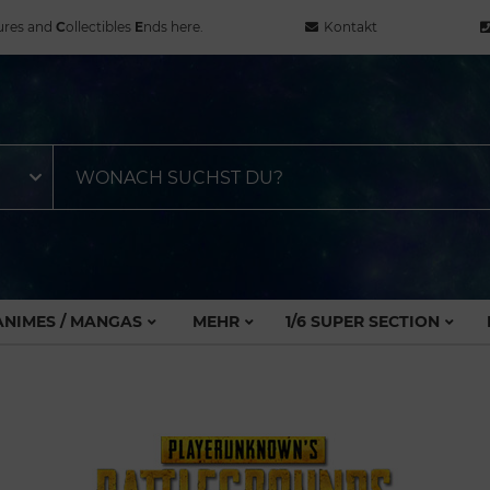
ures and
C
ollectibles
E
nds here.
Kontakt
ANIMES / MANGAS
MEHR
1/6 SUPER SECTION