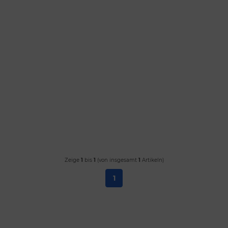
Zeige
1
bis
1
(von insgesamt
1
Artikeln)
1