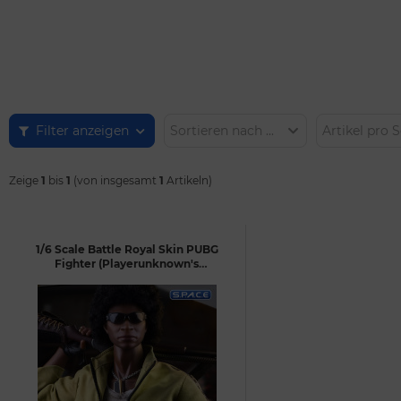
Filter anzeigen
Sortieren nach ...
Artikel pro S
Zeige
1
bis
1
(von insgesamt
1
Artikeln)
1/6 Scale Battle Royal Skin PUBG
Fighter (Playerunknown's
Battlegrounds)