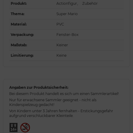
Produkt
:
Actionfigur
,
Zubehör
Thema
:
Super Mario
Material
:
PVC
Verpackung
:
Fenster-Box
Maßstab
:
Keiner
Limitierung
:
Keine
Angaben zur Produktsicherheit:
Bei diesem Produkt handelt es sich um einen Sammlerartikel!
Nur für erwachsene Sammler geeignet - nicht als
Kinderspielzeug gedacht!
Von Kindern unter 3 Jahren fernhalten - Erstickungsgefahr
aufgrund verschluckbarer Kleinteile.