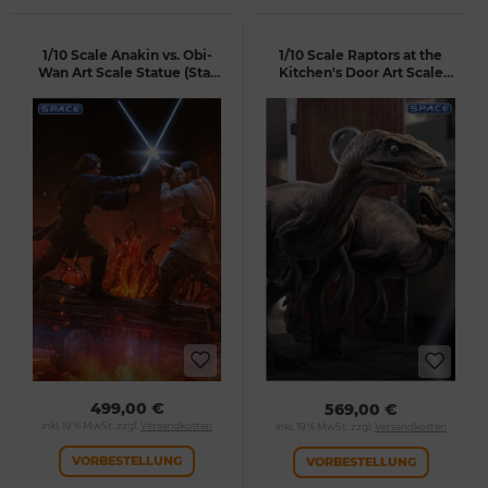
1/10 Scale Anakin vs. Obi-
1/10 Scale Raptors at the
Wan Art Scale Statue (Star
Kitchen's Door Art Scale
Wars)
Statue (Jurassic Park)
499,00 €
569,00 €
inkl. 19 % MwSt. zzgl.
Versandkosten
inkl. 19 % MwSt. zzgl.
Versandkosten
VORBESTELLUNG
VORBESTELLUNG