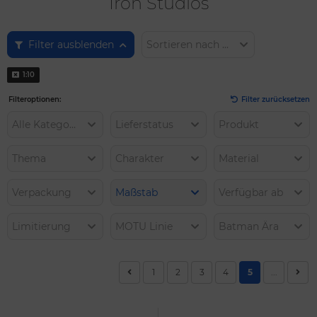
Iron Studios
Filter ausblenden
Sortieren nach ...
1:10
Filteroptionen:
Filter zurücksetzen
Alle Kategorien
Lieferstatus
Produkt
Thema
Charakter
Material
Verpackung
Maßstab
Verfügbar ab
Limitierung
MOTU Linie
Batman Ära
1
2
3
4
5
...