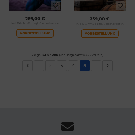
269,00 €
259,00 €
inkl. 19 % MwSt. zzgl.
Versandkosten
inkl. 19 % MwSt. zzgl.
Versandkosten
VORBESTELLUNG
VORBESTELLUNG
Zeige
161
bis
200
(von insgesamt
889
Artikeln)
1
2
3
4
5
...