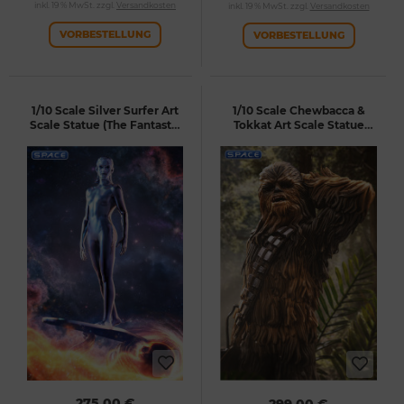
inkl. 19 % MwSt. zzgl.
Versandkosten
inkl. 19 % MwSt. zzgl.
Versandkosten
VORBESTELLUNG
VORBESTELLUNG
1/10 Scale Silver Surfer Art
1/10 Scale Chewbacca &
Scale Statue (The Fantastic
Tokkat Art Scale Statue
Four: First Steps)
(Star Wars)
275,00 €