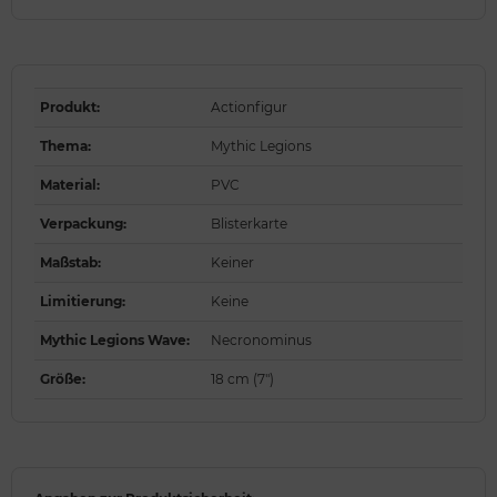
Produkt
:
Actionfigur
Thema
:
Mythic Legions
Material
:
PVC
Verpackung
:
Blisterkarte
Maßstab
:
Keiner
Limitierung
:
Keine
Mythic Legions Wave
:
Necronominus
Größe
:
18 cm (7")