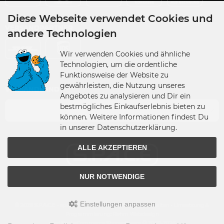
Diese Webseite verwendet Cookies und
VERSANDPARTNER
andere Technologien
Wir verwenden Cookies und ähnliche
Technologien, um die ordentliche
Funktionsweise der Website zu
gewährleisten, die Nutzung unseres
VERSANDLAND
Angebotes zu analysieren und Dir ein
bestmögliches Einkaufserlebnis bieten zu
Germany
können. Weitere Informationen findest Du
in unserer Datenschutzerklärung.
ALLE AKZEPTIEREN
NUR NOTWENDIGE
Einstellungen anpassen
© 2026 S.P.A.C.E - space-figuren.de • Alle Rechte vorbehalten • Umsetzung &
Programmierung: Rehm Webdesign
modified eCommerce Shopsoftware © 2009-2026