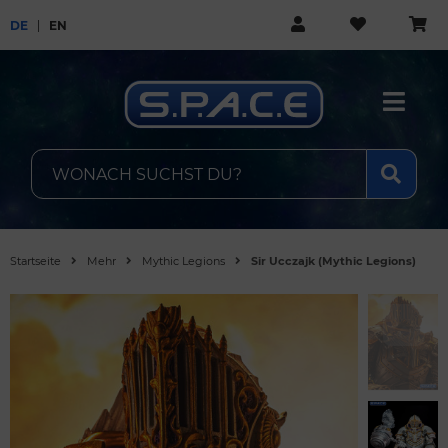
DE
EN
Startseite
Mehr
Mythic Legions
Sir Ucczajk (Mythic Legions)