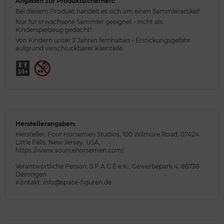
Angaben zur Produktsicherheit:
Bei diesem Produkt handelt es sich um einen Sammlerartikel!
Nur für erwachsene Sammler geeignet - nicht als
Kinderspielzeug gedacht!
Von Kindern unter 3 Jahren fernhalten - Erstickungsgefahr
aufgrund verschluckbarer Kleinteile.
Herstellerangaben:
Hersteller: Four Horsemen Studios, 100 Wilmore Road, 07424
Little Falls, New Jersey, USA,
https://www.sourcehorsemen.com/
Verantwortliche Person: S.P.A.C.E e.K., Gewerbepark 4, 86738
Deiningen
Kontakt: info@space-figuren.de