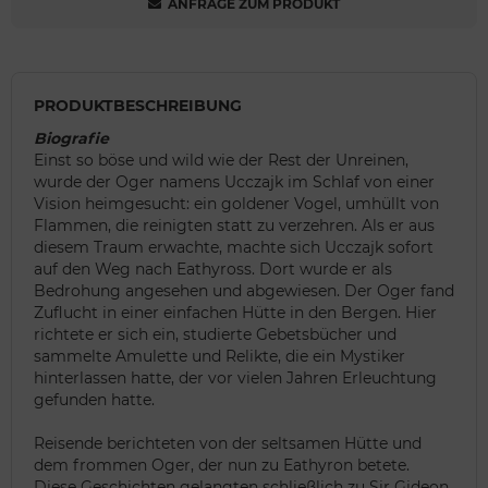
ANFRAGE ZUM PRODUKT
PRODUKTBESCHREIBUNG
Biografie
Einst so böse und wild wie der Rest der Unreinen,
wurde der Oger namens Ucczajk im Schlaf von einer
Vision heimgesucht: ein goldener Vogel, umhüllt von
Flammen, die reinigten statt zu verzehren. Als er aus
diesem Traum erwachte, machte sich Ucczajk sofort
auf den Weg nach Eathyross. Dort wurde er als
Bedrohung angesehen und abgewiesen. Der Oger fand
Zuflucht in einer einfachen Hütte in den Bergen. Hier
richtete er sich ein, studierte Gebetsbücher und
sammelte Amulette und Relikte, die ein Mystiker
hinterlassen hatte, der vor vielen Jahren Erleuchtung
gefunden hatte.
Reisende berichteten von der seltsamen Hütte und
dem frommen Oger, der nun zu Eathyron betete.
Diese Geschichten gelangten schließlich zu Sir Gideon