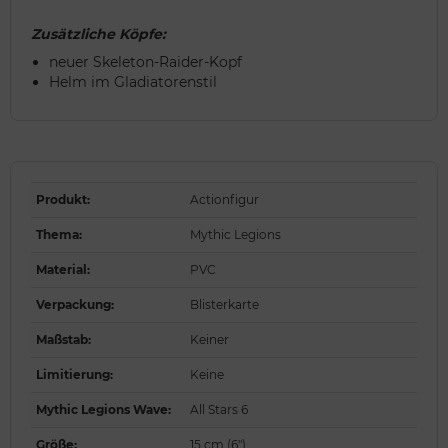
Zusätzliche Köpfe:
neuer Skeleton-Raider-Kopf
Helm im Gladiatorenstil
Produkt
:
Actionfigur
Thema
:
Mythic Legions
Material
:
PVC
Verpackung
:
Blisterkarte
Maßstab
:
Keiner
Limitierung
:
Keine
Mythic Legions Wave
:
All Stars 6
Größe
:
15 cm (6")