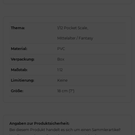
Thema
:
1/12 Pocket Scale
,
Mittelalter / Fantasy
Material
:
PVC
Verpackung
:
Box
Maßstab
:
1:12
Limitierung
:
Keine
Größe
:
18 cm (7")
Angaben zur Produktsicherheit:
Bei diesem Produkt handelt es sich um einen Sammlerartikel!