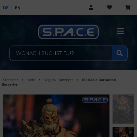
DE
EN
Startseite
Mehr
Original Konzepte
1/12 Scale Barbarian
Berserker