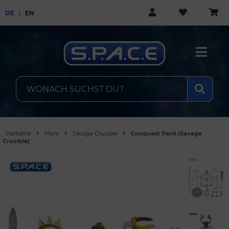
DE
EN
Startseite
Mehr
Savage Crucible
Conquest Pack (Savage
Crucible)