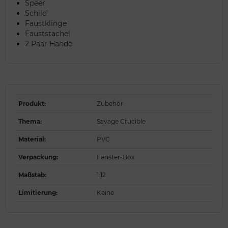
Speer
Schild
Faustklinge
Fauststachel
2 Paar Hände
Produkt
:
Zubehör
Thema
:
Savage Crucible
Material
:
PVC
Verpackung
:
Fenster-Box
Maßstab
:
1:12
Limitierung
:
Keine