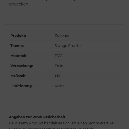
erwecken.
Produkt
:
Zubehör
Thema
:
Savage Crucible
Material
:
PVC
Verpackung
:
Folie
Maßstab
:
1:12
Limitierung
:
Keine
Angaben zur Produktsicherheit:
Bei diesem Produkt handelt es sich um einen Sammlerartikel!