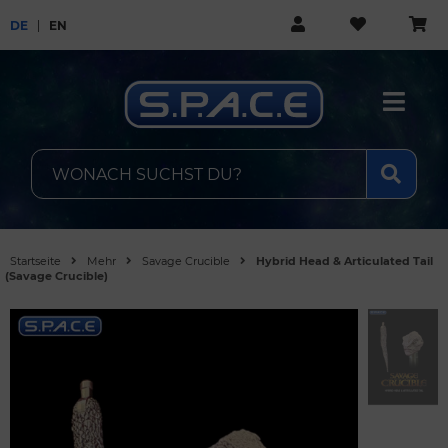
DE
EN
Startseite
Mehr
Savage Crucible
Hybrid Head & Articulated Tail
(Savage Crucible)