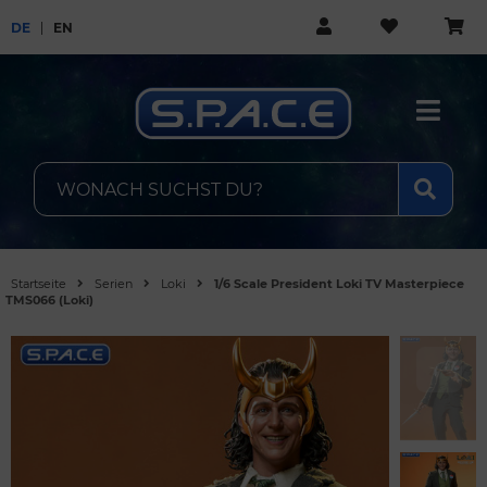
DE
EN
Startseite
Serien
Loki
1/6 Scale President Loki TV Masterpiece
TMS066 (Loki)