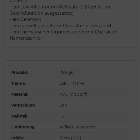
Zubehör:
- ein Loki Alligator im Maßstab 1:6 (Kopf ist mit
Gelenkfunktion ausgestattet)
- ein Gehstock
- ein speziell gestalteter Charakterhintergrund
- ein thematischer Figurenständer mit Charakter-
Namensschild
Produkt
:
1/6 Figur
Thema
:
Loki
,
Marvel
Material
:
PVC (mit Stoff)
Verpackung
:
Box
Maßstab
:
1:6
Limitierung
:
Auflage unbekannt
Größe
:
31 cm (12.2")