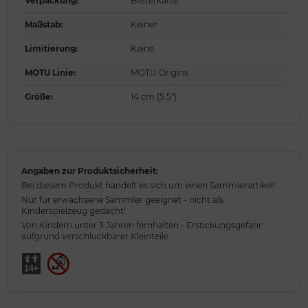
Verpackung
:
Blisterkarte
Maßstab
:
Keiner
Limitierung
:
Keine
MOTU Linie
:
MOTU Origins
Größe
:
14 cm (5.5")
Angaben zur Produktsicherheit:
Bei diesem Produkt handelt es sich um einen Sammlerartikel!
Nur für erwachsene Sammler geeignet - nicht als
Kinderspielzeug gedacht!
Von Kindern unter 3 Jahren fernhalten - Erstickungsgefahr
aufgrund verschluckbarer Kleinteile.