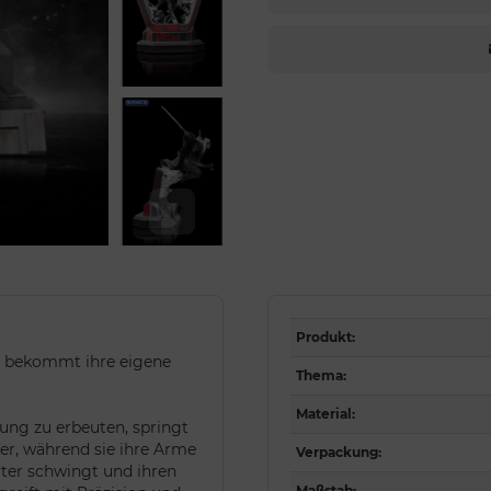
Produkt
:
n, bekommt ihre eigene
Thema
:
Material
:
rung zu erbeuten, springt
ter, während sie ihre Arme
Verpackung
:
rter schwingt und ihren
Maßstab
: