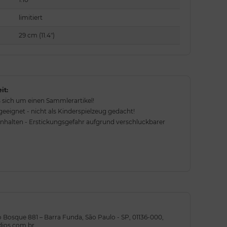
limitiert
29 cm (11.4")
it:
 sich um einen Sammlerartikel!
eignet - nicht als Kinderspielzeug gedacht!
rnhalten - Erstickungsgefahr aufgrund verschluckbarer
do Bosque 881 – Barra Funda, São Paulo - SP, 01136-000,
udios.com.br