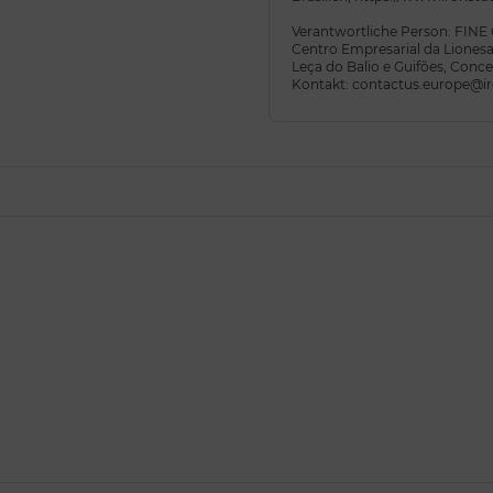
Verantwortliche Person: FIN
Centro Empresarial da Lionesa,
Leça do Balio e Guifões, Conc
Kontakt: contactus.europe@ir