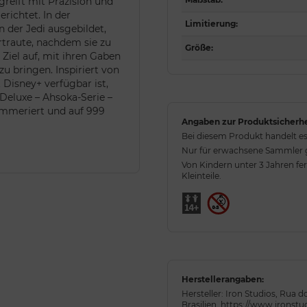
reift mit Präzision und
erichtet. In der
Limitierung
:
der Jedi ausgebildet,
ertraute, nachdem sie zu
Größe
:
Ziel auf, mit ihren Gaben
u bringen. Inspiriert von
Disney+ verfügbar ist,
 Deluxe – Ahsoka-Serie –
nummeriert und auf 999
Angaben zur Produktsicherhe
Bei diesem Produkt handelt es
Nur für erwachsene Sammler ge
Von Kindern unter 3 Jahren fe
Kleinteile.
Herstellerangaben:
Hersteller: Iron Studios, Rua 
Brasilien, https://www.ironst