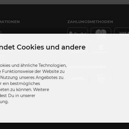
MATIONEN
ZAHLUNGSMETHODEN
p
g
ndet Cookies und andere
DS
kies und ähnliche Technologien,
VERSANDPARTNER
e Funktionsweise der Website zu
udios
e Nutzung unseres Angebotes zu
Einstellungen
ir ein bestmögliches
ieten zu können. Weitere
dest Du in unserer
ung.
A.C.E - space-figuren.de • Alle Rechte vorbehalten • Umsetzung & Programmierung: Re
modified eCommerce Shopsoftware © 2009-2026