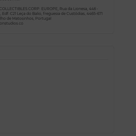
E COLLECTIBLES CORP. EUROPE, Rua da Lionesa, 446 -
 Edf. C21 Leça do Balio, freguesia de Custódias, 4465-671
elho de Matosinhos, Portugal
onstudios.co