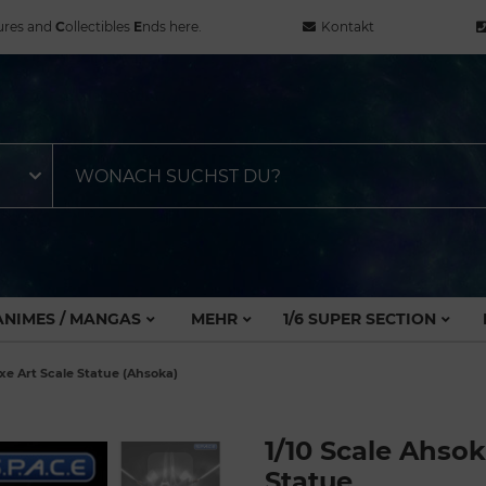
ures and
C
ollectibles
E
nds here.
Kontakt
ANIMES / MANGAS
MEHR
1/6 SUPER SECTION
xe Art Scale Statue (Ahsoka)
1/10 Scale Ahso
Statue