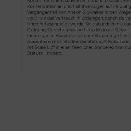
Körper mit einem schwarzen Poncho bedeckt. Sie g
Konzentration an und hält Ihre Augen auf ihr Ziel g
Vergangenheit von Anakin Skywalker in den Wegen 
verlor sie das Vertrauen in diejenigen, denen sie v
Unrecht beschuldigt wurde. Sie gab jedoch nie das 
Ordnung, Gerechtigkeit und Frieden in die Galaxis z
ihrer eigenen Show, die auf dem Streaming-Dienst 
präsentieren Iron Studios die Statue „Ahsoka Tano
Art Scale 1:10“ in einer feierlichen Sonderedition 
Statuen limitiert.