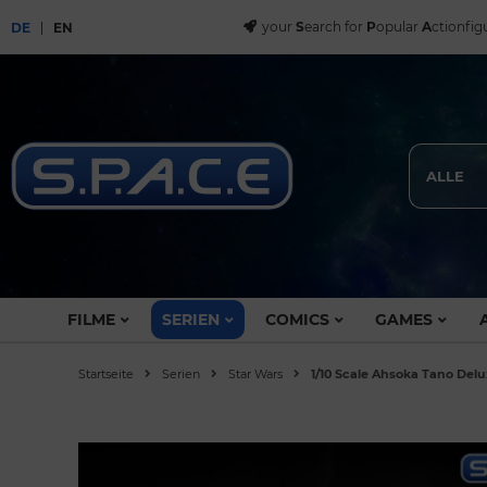
your
S
earch for
P
opular
A
ctionfig
DE
EN
ALLE
FILME
SERIEN
COMICS
GAMES
Startseite
Serien
Star Wars
1/10 Scale Ahsoka Tano Delu