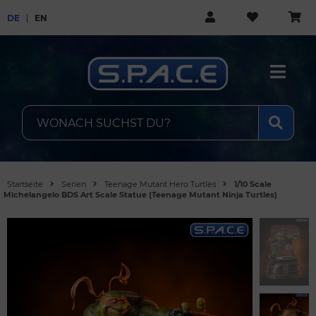
DE
EN
Startseite
Serien
Teenage Mutant Hero Turtles
1/10 Scale
Michelangelo BDS Art Scale Statue (Teenage Mutant Ninja Turtles)