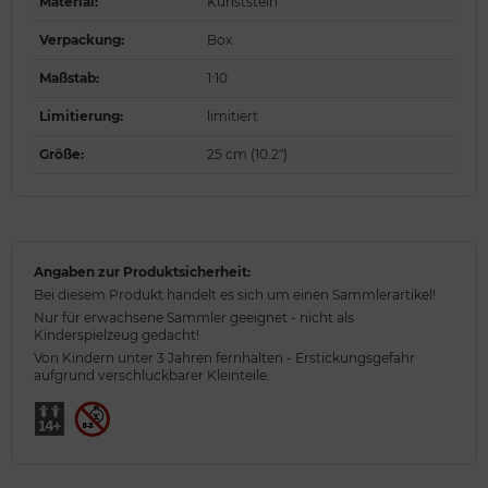
Material
:
Kunststein
Verpackung
:
Box
Maßstab
:
1:10
Limitierung
:
limitiert
Größe
:
25 cm (10.2")
Angaben zur Produktsicherheit:
Bei diesem Produkt handelt es sich um einen Sammlerartikel!
Nur für erwachsene Sammler geeignet - nicht als
Kinderspielzeug gedacht!
Von Kindern unter 3 Jahren fernhalten - Erstickungsgefahr
aufgrund verschluckbarer Kleinteile.