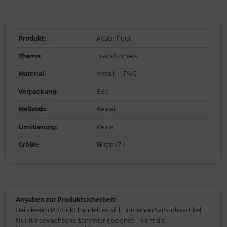
Produkt
:
Actionfigur
Thema
:
Transformers
Material
:
Metall
,
PVC
Verpackung
:
Box
Maßstab
:
Keiner
Limitierung
:
Keine
Größe
:
18 cm (7")
Angaben zur Produktsicherheit:
Bei diesem Produkt handelt es sich um einen Sammlerartikel!
Nur für erwachsene Sammler geeignet - nicht als