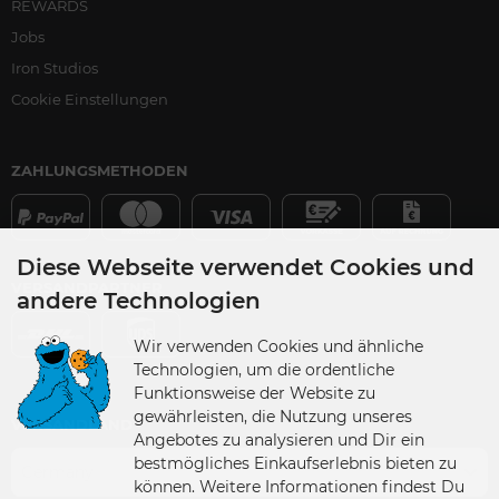
REWARDS
Jobs
Iron Studios
Cookie Einstellungen
ZAHLUNGSMETHODEN
Diese Webseite verwendet Cookies und
VERSANDPARTNER
andere Technologien
Wir verwenden Cookies und ähnliche
Technologien, um die ordentliche
Funktionsweise der Website zu
gewährleisten, die Nutzung unseres
VERSANDLAND
Angebotes zu analysieren und Dir ein
bestmögliches Einkaufserlebnis bieten zu
Germany
können. Weitere Informationen findest Du