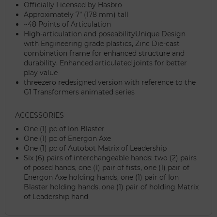
Officially Licensed by Hasbro
Approximately 7” (178 mm) tall
~48 Points of Articulation
High-articulation and poseabilityUnique Design
with Engineering grade plastics, Zinc Die-cast
combination frame for enhanced structure and
durability. Enhanced articulated joints for better
play value
threezero redesigned version with reference to the
G1 Transformers animated series
ACCESSORIES
One (1) pc of Ion Blaster
One (1) pc of Energon Axe
One (1) pc of Autobot Matrix of Leadership
Six (6) pairs of interchangeable hands: two (2) pairs
of posed hands, one (1) pair of fists, one (1) pair of
Energon Axe holding hands, one (1) pair of Ion
Blaster holding hands, one (1) pair of holding Matrix
of Leadership hand