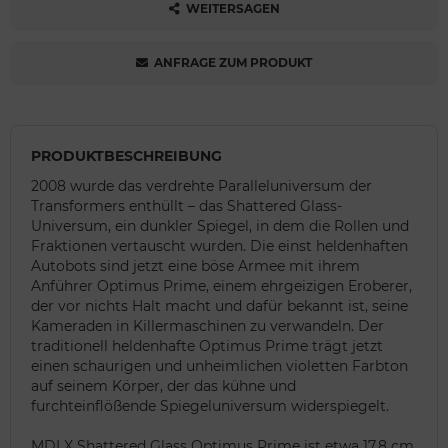
WEITERSAGEN
ANFRAGE ZUM PRODUKT
PRODUKTBESCHREIBUNG
2008 wurde das verdrehte Paralleluniversum der
Transformers enthüllt – das Shattered Glass-
Universum, ein dunkler Spiegel, in dem die Rollen und
Fraktionen vertauscht wurden. Die einst heldenhaften
Autobots sind jetzt eine böse Armee mit ihrem
Anführer Optimus Prime, einem ehrgeizigen Eroberer,
der vor nichts Halt macht und dafür bekannt ist, seine
Kameraden in Killermaschinen zu verwandeln. Der
traditionell heldenhafte Optimus Prime trägt jetzt
einen schaurigen und unheimlichen violetten Farbton
auf seinem Körper, der das kühne und
furchteinflößende Spiegeluniversum widerspiegelt.
MDLX Shattered Glass Optimus Prime ist etwa 17,8 cm