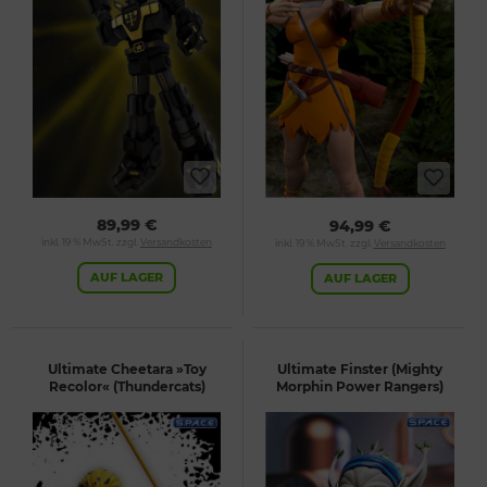
89,99 €
94,99 €
inkl. 19 % MwSt. zzgl.
Versandkosten
inkl. 19 % MwSt. zzgl.
Versandkosten
AUF LAGER
AUF LAGER
Ultimate Cheetara »Toy
Ultimate Finster (Mighty
Recolor« (Thundercats)
Morphin Power Rangers)