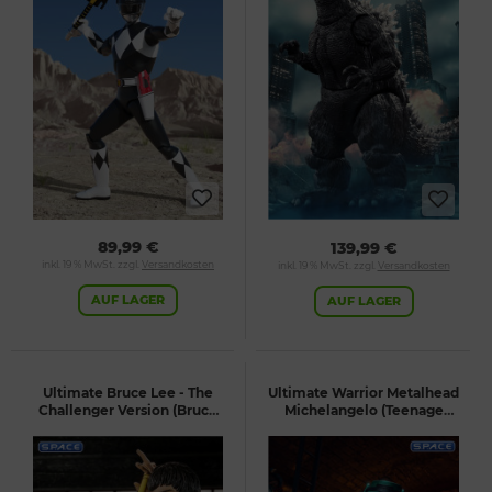
89,99 €
139,99 €
inkl. 19 % MwSt. zzgl.
Versandkosten
inkl. 19 % MwSt. zzgl.
Versandkosten
AUF LAGER
AUF LAGER
Ultimate Bruce Lee - The
Ultimate Warrior Metalhead
Challenger Version (Bruce
Michelangelo (Teenage
Lee)
Mutant Ninja Turtles)