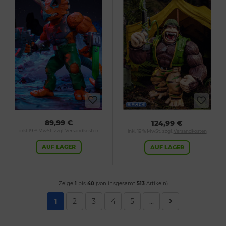
89,99 €
124,99 €
inkl. 19 % MwSt. zzgl.
Versandkosten
inkl. 19 % MwSt. zzgl.
Versandkosten
AUF LAGER
AUF LAGER
Zeige
1
bis
40
(von insgesamt
513
Artikeln)
1
2
3
4
5
...