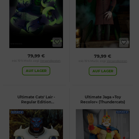
79,99 €
79,99 €
inkl. 19 % MwSt. zzgl.
Versandkosten
inkl. 19 % MwSt. zzgl.
Versandkosten
AUF LAGER
AUF LAGER
Ultimate Cats' Lair -
Ultimate Jaga »Toy
Regular Edition
Recolor« (Thundercats)
(Thundercats)