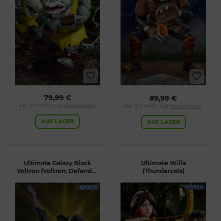
79,99 €
89,99 €
inkl. 19 % MwSt. zzgl.
Versandkosten
inkl. 19 % MwSt. zzgl.
Versandkosten
AUF LAGER
AUF LAGER
Ultimate Galaxy Black
Ultimate Willa
Voltron (Voltron: Defender
(Thundercats)
of the Universe)