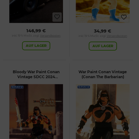
146,99 €
34,99 €
inkl. 19 % MwSt. zzgl.
Versandkosten
inkl. 19 % MwSt. zzgl.
Versandkosten
AUF LAGER
AUF LAGER
Bloody War Paint Conan
War Paint Conan Vintage
Vintage SDCC 2024
(Conan The Barbarian)
Exclusive (Conan the
Barbarian)