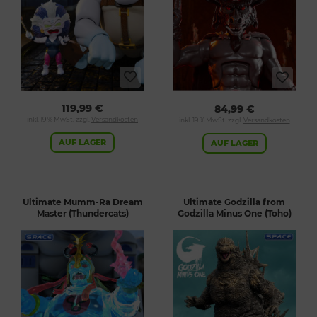
119,99 €
84,99 €
inkl. 19 % MwSt. zzgl.
Versandkosten
inkl. 19 % MwSt. zzgl.
Versandkosten
AUF LAGER
AUF LAGER
Ultimate Mumm-Ra Dream
Ultimate Godzilla from
Master (Thundercats)
Godzilla Minus One (Toho)