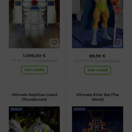
1.099,00 €
89,99 €
inkl. 19 % MwSt. zzgl.
Versandkosten
inkl. 19 % MwSt. zzgl.
Versandkosten
AUF LAGER
AUF LAGER
Ultimate Reptilian Guard
Ultimate Killer Bat (The
(Thundercats)
Worst)