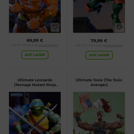
69,99 €
79,99 €
inkl. 19 % MwSt. zzgl.
Versandkosten
inkl. 19 % MwSt. zzgl.
Versandkosten
AUF LAGER
AUF LAGER
Ultimate Leonardo
Ultimate Toxie (The Toxic
(Teenage Mutant Ninja
Avenger)
Turtles)