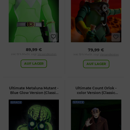
89,99 €
79,99 €
inkl. 19 % MwSt. zzgl.
Versandkosten
inkl. 19 % MwSt. zzgl.
Versandkosten
AUF LAGER
AUF LAGER
Ultimate Metaluna Mutant -
Ultimate Count Orlok -
Blue Glow Version (Classic
color Version (Classic
Monsters)
Monsters)