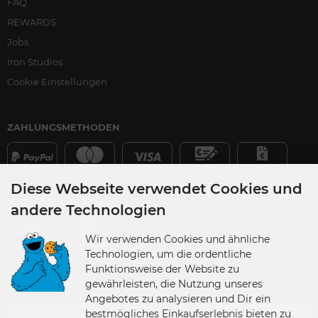
FAQ
REWARDS
Jobs
Iron Studios
Cookie Einstellungen
ZAHLUNGSMETHODEN
Diese Webseite verwendet Cookies und
VERSANDPARTNER
andere Technologien
Wir verwenden Cookies und ähnliche
Technologien, um die ordentliche
Funktionsweise der Website zu
gewährleisten, die Nutzung unseres
VERSANDLAND
Angebotes zu analysieren und Dir ein
bestmögliches Einkaufserlebnis bieten zu