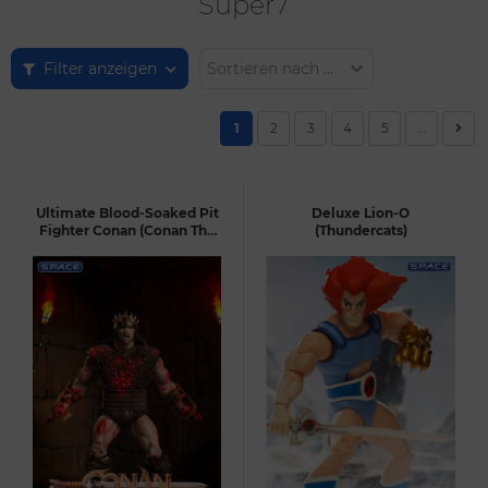
Super7
Filter anzeigen
Sortieren nach ...
1
2
3
4
5
...
Ultimate Blood-Soaked Pit
Deluxe Lion-O
Fighter Conan (Conan The
(Thundercats)
Barbarian)