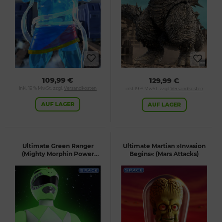
109,99 €
129,99 €
inkl. 19 % MwSt. zzgl.
Versandkosten
inkl. 19 % MwSt. zzgl.
Versandkosten
AUF LAGER
AUF LAGER
Ultimate Green Ranger
Ultimate Martian »Invasion
(Mighty Morphin Power
Begins« (Mars Attacks)
Rangers)