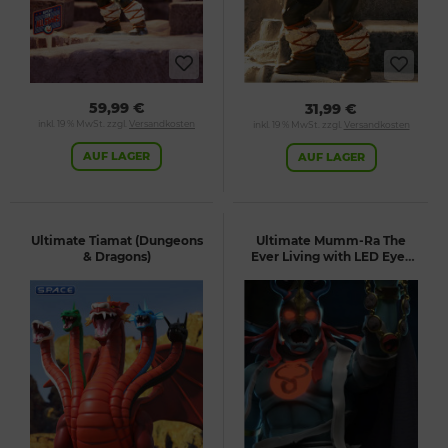
59,99 €
31,99 €
inkl. 19 % MwSt. zzgl.
Versandkosten
inkl. 19 % MwSt. zzgl.
Versandkosten
AUF LAGER
AUF LAGER
Ultimate Tiamat (Dungeons
Ultimate Mumm-Ra The
& Dragons)
Ever Living with LED Eyes
(Thundercats)