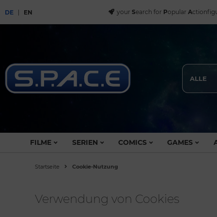
your
S
earch for
P
opular
A
ctionfig
DE
EN
ALLE
FILME
SERIEN
COMICS
GAMES
Startseite
Cookie-Nutzung
Verwendung von Cookies