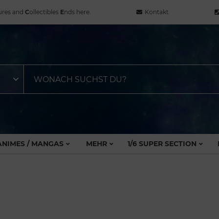
ures and
C
ollectibles
E
nds here.
Kontakt
ANIMES / MANGAS
MEHR
1/6 SUPER SECTION