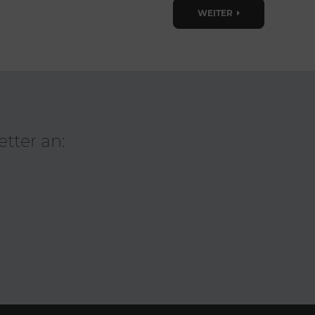
WEITER
tter an: