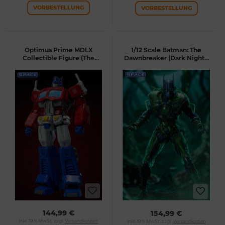
VORBESTELLUNG
VORBESTELLUNG
Optimus Prime MDLX
1/12 Scale Batman: The
Collectible Figure (The
Dawnbreaker (Dark Nights:
Transformers: The Movie)
Metal)
144,99 €
154,99 €
inkl. 19 % MwSt. zzgl.
Versandkosten
inkl. 19 % MwSt. zzgl.
Versandkosten