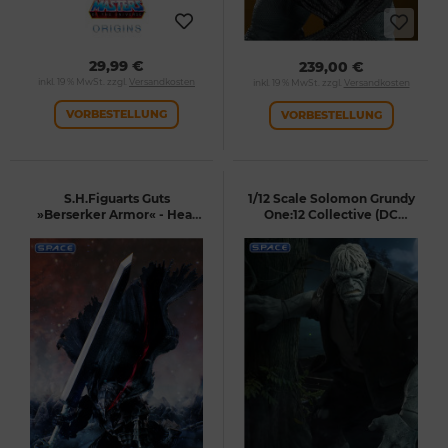
29,99 €
239,00 €
inkl. 19 % MwSt. zzgl.
Versandkosten
inkl. 19 % MwSt. zzgl.
Versandkosten
VORBESTELLUNG
VORBESTELLUNG
S.H.Figuarts Guts
1/12 Scale Solomon Grundy
»Berserker Armor« - Heat
One:12 Collective (DC
of Passion Version
Comics)
(Berserk)