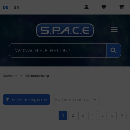
DE
EN
Startseite
Vorbestellung
Filter anzeigen
Sortieren nach ...
1
2
3
4
5
...