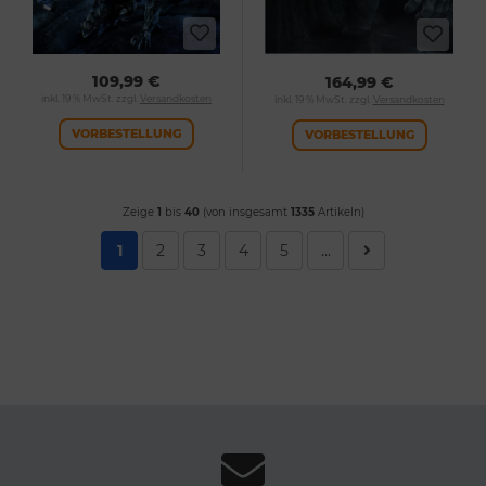
109,99 €
164,99 €
inkl. 19 % MwSt. zzgl.
Versandkosten
inkl. 19 % MwSt. zzgl.
Versandkosten
VORBESTELLUNG
VORBESTELLUNG
Zeige
1
bis
40
(von insgesamt
1335
Artikeln)
1
2
3
4
5
...