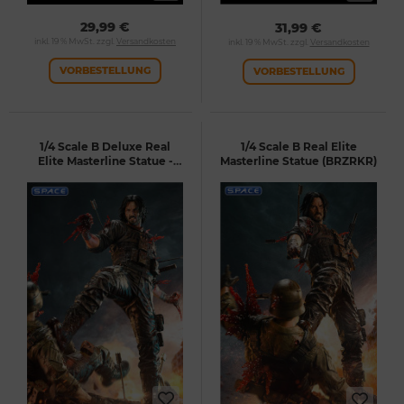
29,99 €
31,99 €
inkl. 19 % MwSt. zzgl.
Versandkosten
inkl. 19 % MwSt. zzgl.
Versandkosten
VORBESTELLUNG
VORBESTELLUNG
1/4 Scale B Deluxe Real
1/4 Scale B Real Elite
Elite Masterline Statue -
Masterline Statue (BRZRKR)
Bonus Version (BRZRKR)