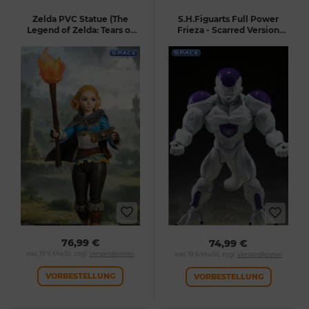
Zelda PVC Statue (The
S.H.Figuarts Full Power
Legend of Zelda: Tears of
Frieza - Scarred Version
the Kingdom)
(Dragon Ball Z)
76,99 €
74,99 €
inkl. 19 % MwSt. zzgl.
Versandkosten
inkl. 19 % MwSt. zzgl.
Versandkosten
VORBESTELLUNG
VORBESTELLUNG