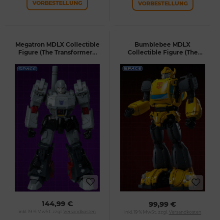
VORBESTELLUNG
VORBESTELLUNG
Megatron MDLX Collectible
Bumblebee MDLX
Figure (The Transformers:
Collectible Figure (The
The Movie)
Transformers: The Movie)
144,99 €
99,99 €
inkl. 19 % MwSt. zzgl.
Versandkosten
inkl. 19 % MwSt. zzgl.
Versandkosten