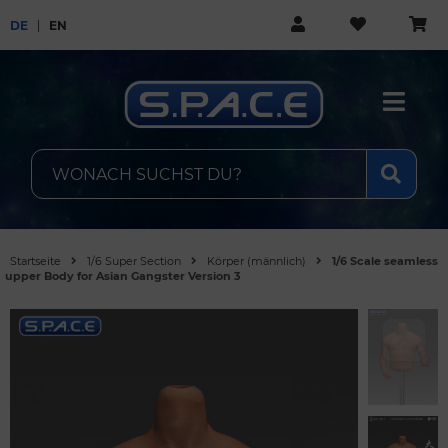
DE
EN
Startseite
1/6 Super Section
Körper (männlich)
1/6 Scale seamless
upper Body for Asian Gangster Version 3