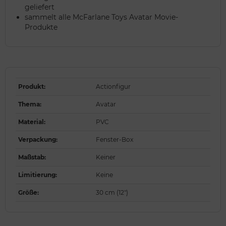
geliefert
sammelt alle McFarlane Toys Avatar Movie-
Produkte
Produkt
:
Actionfigur
Thema
:
Avatar
Material
:
PVC
Verpackung
:
Fenster-Box
Maßstab
:
Keiner
Limitierung
:
Keine
Größe
:
30 cm (12")