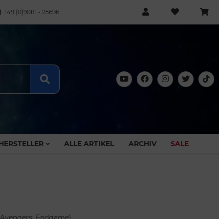
+49 (0)9081 - 25696
HERSTELLER
ALLE ARTIKEL
ARCHIV
SALE
(Avengers: Endgame)