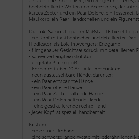
erstaunlicher Ähnlichkeit, ein fein geschnittenes,
hochdetaillierte Waffen und Accessoires, darunter 
kurzes Zepter und ein Paar Dolche, ein Tesseract, 
Maulkorb, ein Paar Handschellen und ein Figuren
Die Loki-Sammelfigur im Maßstab 1:6 bietet folge
- ein Kopf mit authentischer und detaillierter Dar
Hiddleston als Loki in Avengers: Endgame
- filmgenauer Gesichtsausdruck mit detaillierten 
- schwarze Langhaarskulptur
- ungefähr 31 cm groß
- Körper mit über 30 Artikulationspunkten
- neun austauschbare Hände, darunter:
- ein Paar entspannte Hände
- ein Paar offene Hände
- ein Paar Zepter haltende Hände
- ein Paar Dolch haltende Hände
- eine gestikulierende rechte Hand
- jeder Kopf ist speziell handbemalt
Kostüm:
- ein grüner Umhang
- eine schwarze lange Weste mit lederähnlichen Ma