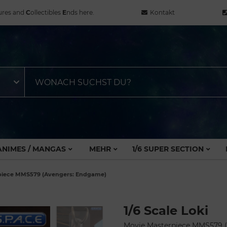
ures and
C
ollectibles
E
nds here.
Kontakt
ANIMES / MANGAS
MEHR
1/6 SUPER SECTION
erpiece MMS579 (Avengers: Endgame)
1/6 Scale Loki
Movie Masterpiece MMS579 