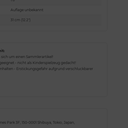
Auflage unbekannt
31 cm (12.2")
it:
 sich um einen Sammlerartikel!
eignet - nicht als Kinderspielzeug gedacht!
rnhalten - Erstickungsgefahr aufgrund verschluckbarer
anes Park 3F, 150-0001 Shibuya, Tokio, Japan,