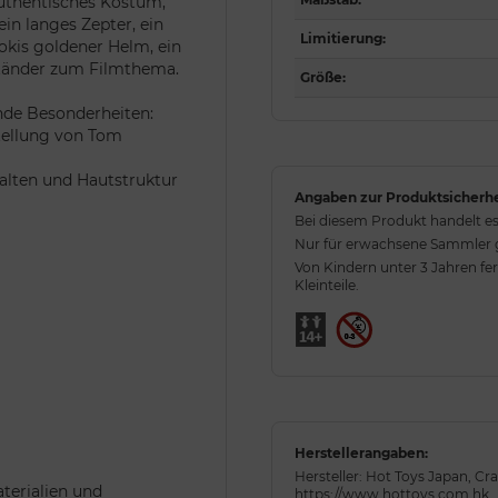
 authentisches Kostüm,
ein langes Zepter, ein
Limitierung
:
Lokis goldener Helm, ein
ständer zum Filmthema.
Größe
:
nde Besonderheiten:
stellung von Tom
Falten und Hautstruktur
Angaben zur Produktsicherhe
Bei diesem Produkt handelt es
Nur für erwachsene Sammler ge
Von Kindern unter 3 Jahren fe
Kleinteile.
Herstellerangaben:
Hersteller: Hot Toys Japan, Cr
terialien und
https://www.hottoys.com.hk