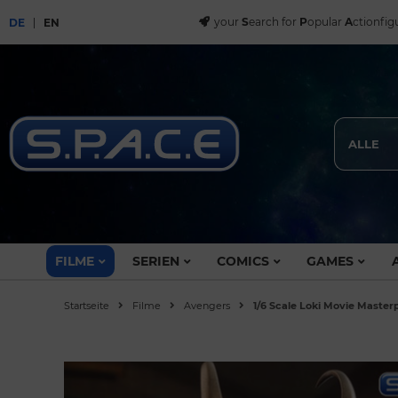
your
S
earch for
P
opular
A
ctionfig
DE
EN
ALLE
FILME
SERIEN
COMICS
GAMES
Startseite
Filme
Avengers
1/6 Scale Loki Movie Mast