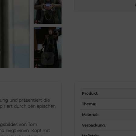
Produkt
:
ng und präsentiert die
Thema
:
piriert durch den epischen
Material
:
ngsbildes von Tom
Verpackung
:
nd zeigt einen Kopf mit
Maßstab
: