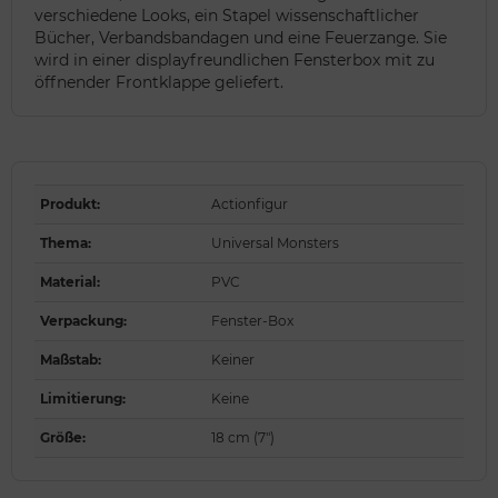
verschiedene Looks, ein Stapel wissenschaftlicher
Bücher, Verbandsbandagen und eine Feuerzange. Sie
wird in einer displayfreundlichen Fensterbox mit zu
öffnender Frontklappe geliefert.
Produkt
:
Actionfigur
Thema
:
Universal Monsters
Material
:
PVC
Verpackung
:
Fenster-Box
Maßstab
:
Keiner
Limitierung
:
Keine
Größe
:
18 cm (7")