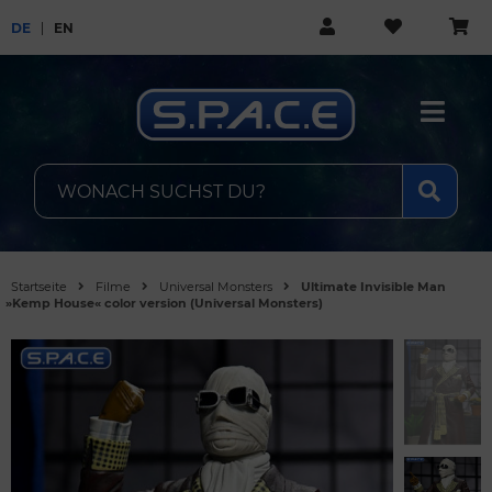
DE
EN
Startseite
Filme
Universal Monsters
Ultimate Invisible Man
»Kemp House« color version (Universal Monsters)