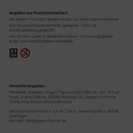
Angaben zur Produktsicherheit:
Bei diesem Produkt handelt es sich um einen Sammlerartikel!
Nur für erwachsene Sammler geeignet - nicht als
Kinderspielzeug gedacht!
Von Kindern unter 3 Jahren fernhalten - Erstickungsgefahr
aufgrund verschluckbarer Kleinteile.
Herstellerangaben:
Hersteller: Nanjing Longyin Figures and Crafts Co. Ltd., 19 Pusi
Road, Pukou District, 210089 Nanjing City, Jiangsu Province,
China, http://www.coomodel.com/
Verantwortliche Person: S.P.A.C.E e.K., Gewerbepark 4, 86738
Deiningen
Kontakt: info@space-figuren.de