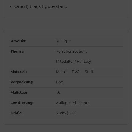
One (1) black figure stand
Produkt
:
1/6 Figur
Thema
:
1/6 Super Section
,
Mittelalter / Fantasy
Material
:
Metall
,
PVC
,
Stoff
Verpackung
:
Box
Maßstab
:
1:6
Limitierung
:
Auflage unbekannt
Größe
:
31 cm (12.2")