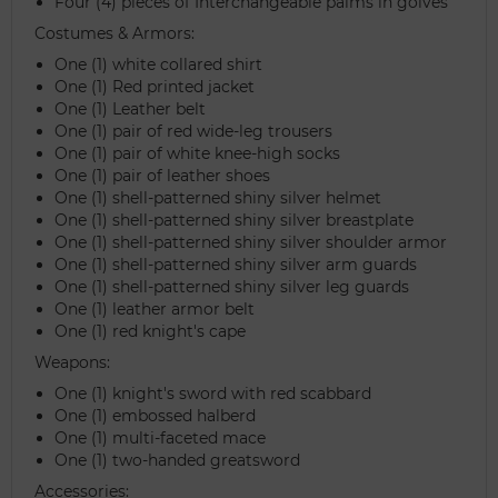
Four (4) pieces of Interchangeable palms in golves
Costumes & Armors:
One (1) white collared shirt
One (1) Red printed jacket
One (1) Leather belt
One (1) pair of red wide-leg trousers
One (1) pair of white knee-high socks
One (1) pair of leather shoes
One (1) shell-patterned shiny silver helmet
One (1) shell-patterned shiny silver breastplate
One (1) shell-patterned shiny silver shoulder armor
One (1) shell-patterned shiny silver arm guards
One (1) shell-patterned shiny silver leg guards
One (1) leather armor belt
One (1) red knight's cape
Weapons:
One (1) knight's sword with red scabbard
One (1) embossed halberd
One (1) multi-faceted mace
One (1) two-handed greatsword
Accessories: