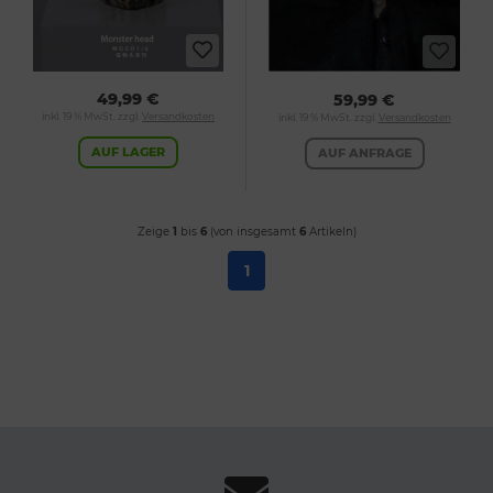
49,99 €
59,99 €
inkl. 19 % MwSt. zzgl.
Versandkosten
inkl. 19 % MwSt. zzgl.
Versandkosten
AUF LAGER
AUF ANFRAGE
Zeige
1
bis
6
(von insgesamt
6
Artikeln)
1