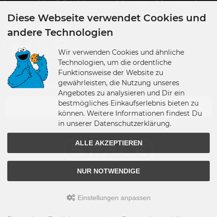
Diese Webseite verwendet Cookies und
VERSANDPARTNER
andere Technologien
Wir verwenden Cookies und ähnliche
Technologien, um die ordentliche
Funktionsweise der Website zu
gewährleisten, die Nutzung unseres
VERSANDLAND
Angebotes zu analysieren und Dir ein
bestmögliches Einkaufserlebnis bieten zu
Germany
können. Weitere Informationen findest Du
in unserer Datenschutzerklärung.
ALLE AKZEPTIEREN
NUR NOTWENDIGE
Einstellungen anpassen
© 2026 S.P.A.C.E - space-figuren.de • Alle Rechte vorbehalten • Umsetzung &
Programmierung: Rehm Webdesign
modified eCommerce Shopsoftware © 2009-2026