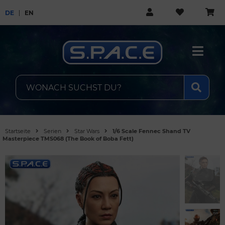
DE
EN
Startseite
Serien
Star Wars
1/6 Scale Fennec Shand TV
Masterpiece TMS068 (The Book of Boba Fett)