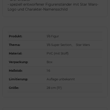
- speziell entworfener Figurenständer mit Star Wars-
Logo und Charakter-Namensschild
Produkt
:
1/6 Figur
Thema
:
1/6 Super Section
,
Star Wars
Material
:
PVC (mit Stoff)
Verpackung
:
Box
Maßstab
:
1:6
Limitierung
:
Auflage unbekannt
Größe
:
28 cm (11")